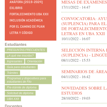
MESAS DE EXÁMENES 
ANÁFORA (2019-2024)
17/11/2022 - 14:47
EXLIBRIS
FORTALECIMIENTO UBA XXII
CONVOCATORIA: AYU
INCLUSIÓN ACADÉMICA
(SUPLENCIA) PARA E
POR EL CAMINO DE PUAN
DE FORTALECIMIENTO
LETRAS EN UBA XXII
LETRA Y CÓDIGO
10/11/2022 - 16:07
Estudiantes
SELECCIÓN INTERNA
PREGUNTAS FRECUENTES
(SUPLENCIA) - LINGÜÍ
¿A qué me inscribo?
08/11/2022 - 15:53
Ingresantes
Orientación
Guía para estudiantes
SEMINARIOS DE ÁREA
Trámites
04/11/2022 - 16:42
Programas y dispositivos para
estudiantes de Filo
NOVEDADES SOBRE L
Pre-trámite de diploma
ESTUDIOS
Solicitud de diploma
28/10/2022 - 19:03
UBA XXII
Docentes