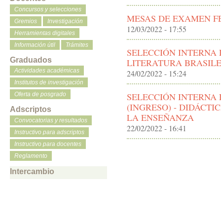
Concursos y selecciones
MESAS DE EXAMEN F
Gremios
Investigación
12/03/2022 - 17:55
Herramientas digitales
Información útil
Trámites
SELECCIÓN INTERNA 
Graduados
LITERATURA BRASIL
Actividades académicas
24/02/2022 - 15:24
Institutos de investigación
SELECCIÓN INTERNA
Oferta de posgrado
(INGRESO) - DIDÁCTI
Adscriptos
LA ENSEÑANZA
Convocatorias y resultados
22/02/2022 - 16:41
Instructivo para adscriptos
Instructivo para docentes
Reglamento
Intercambio