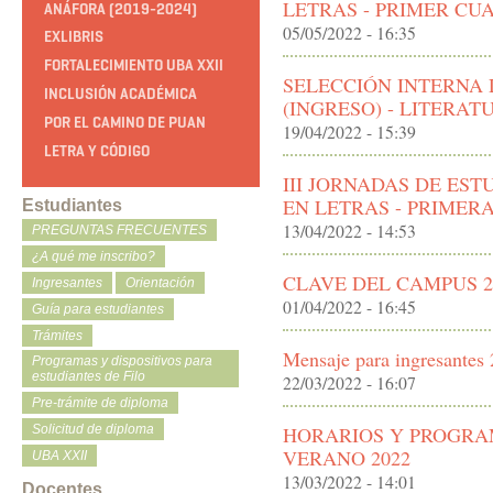
LETRAS - PRIMER CU
ANÁFORA (2019-2024)
05/05/2022 - 16:35
EXLIBRIS
FORTALECIMIENTO UBA XXII
SELECCIÓN INTERNA
INCLUSIÓN ACADÉMICA
(INGRESO) - LITERAT
POR EL CAMINO DE PUAN
19/04/2022 - 15:39
LETRA Y CÓDIGO
III JORNADAS DE ES
EN LETRAS - PRIMER
Estudiantes
13/04/2022 - 14:53
PREGUNTAS FRECUENTES
¿A qué me inscribo?
CLAVE DEL CAMPUS 2
Ingresantes
Orientación
01/04/2022 - 16:45
Guía para estudiantes
Trámites
Mensaje para ingresantes
Programas y dispositivos para
estudiantes de Filo
22/03/2022 - 16:07
Pre-trámite de diploma
HORARIOS Y PROGRA
Solicitud de diploma
VERANO 2022
UBA XXII
13/03/2022 - 14:01
Docentes