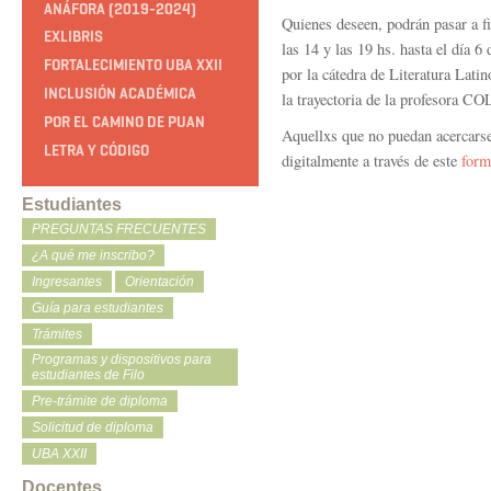
ANÁFORA (2019-2024)
Quienes deseen, podrán pasar a f
EXLIBRIS
las 14 y las 19 hs. hasta el día 6
FORTALECIMIENTO UBA XXII
por la cátedra de Literatura Lati
INCLUSIÓN ACADÉMICA
la trayectoria de la profesora 
POR EL CAMINO DE PUAN
Aquellxs que no puedan acercarse
LETRA Y CÓDIGO
digitalmente a través de este
form
Estudiantes
PREGUNTAS FRECUENTES
¿A qué me inscribo?
Ingresantes
Orientación
Guía para estudiantes
Trámites
Programas y dispositivos para
estudiantes de Filo
Pre-trámite de diploma
Solicitud de diploma
UBA XXII
Docentes