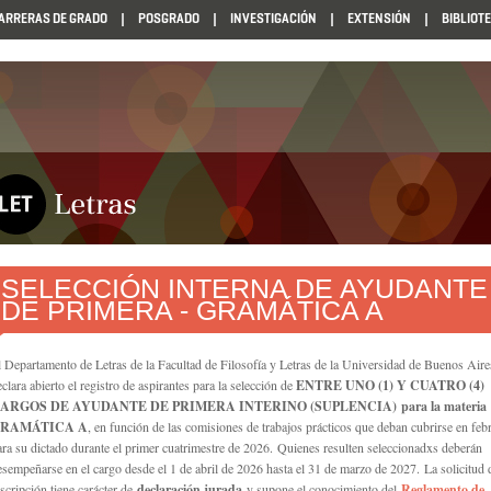
ARRERAS DE GRADO
POSGRADO
INVESTIGACIÓN
EXTENSIÓN
BIBLIOT
SELECCIÓN INTERNA DE AYUDANTE
DE PRIMERA - GRAMÁTICA A
l Departamento de Letras de la Facultad de Filosofía y Letras de la Universidad de Buenos Aire
clara abierto el registro de aspirantes para la selección de
ENTRE UNO (1) Y CUATRO (4)
ARGOS DE AYUDANTE DE PRIMERA INTERINO (SUPLENCIA)
para la materia
RAMÁTICA A
, en función de las comisiones de trabajos prácticos que deban cubrirse en feb
ara su dictado durante el primer cuatrimestre de 2026. Quienes resulten seleccionadxs deberán
esempeñarse en el cargo desde el 1 de abril de 2026 hasta el 31 de marzo de 2027. La solicitud 
nscripción tiene carácter de
declaración jurada
y supone el conocimiento del
Reglamento de