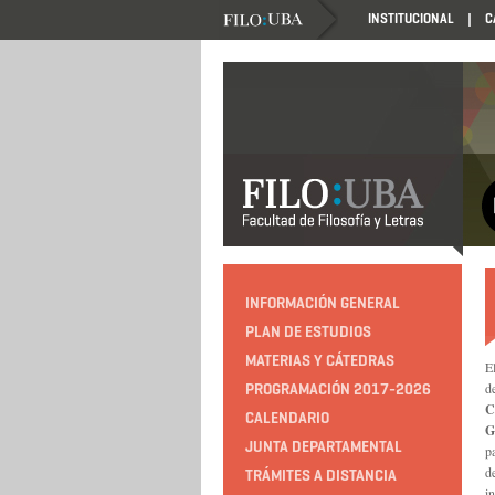
INSTITUCIONAL
C
INFORMACIÓN GENERAL
PLAN DE ESTUDIOS
MATERIAS Y CÁTEDRAS
E
de
PROGRAMACIÓN 2017-2026
C
CALENDARIO
G
JUNTA DEPARTAMENTAL
p
d
TRÁMITES A DISTANCIA
i