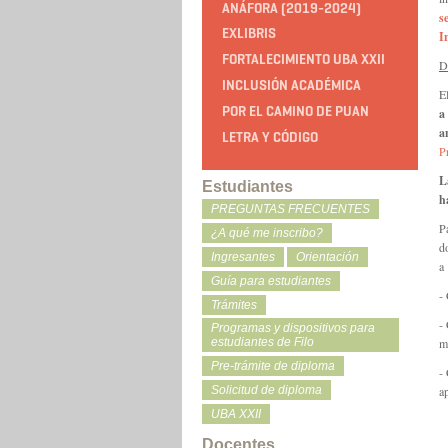
ANÁFORA (2019-2024)
s
EXLIBRIS
I
FORTALECIMIENTO UBA XXII
D
INCLUSIÓN ACADÉMICA
E
POR EL CAMINO DE PUAN
a
a
LETRA Y CÓDIGO
P
L
Estudiantes
h
PREGUNTAS FRECUENTES
P
¿A qué me inscribo?
d
Ingresantes
Orientación
a
Guía para estudiantes
-
Trámites
-
Programas y dispositivos para
m
estudiantes de Filo
Pre-trámite de diploma
- 
a
Solicitud de diploma
UBA XXII
Docentes