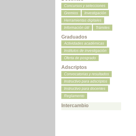
Concursos y selecciones
Gremios
Investigación
Herramientas digitales
Información útil
Trámites
Graduados
Actividades académicas
Institutos de investigación
Oferta de posgrado
Adscriptos
Convocatorias y resultados
Instructivo para adscriptos
Instructivo para docentes
Reglamento
Intercambio