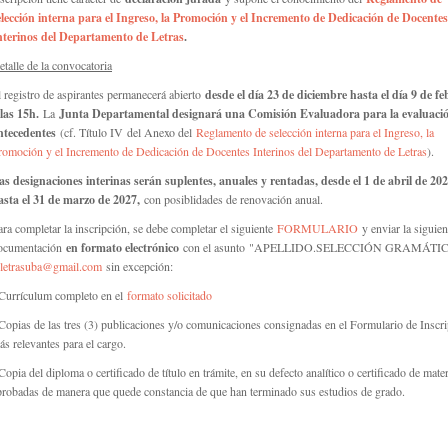
elección interna para el Ingreso, la Promoción y el Incremento de Dedicación de Docentes
nterinos del Departamento de Letras
.
etalle de la convocatoria
l registro de aspirantes permanecerá abierto
desde el día 23 de diciembre h
asta el día 9 de f
 las 15h.
L
a
Junta Departamental designará una Comisión Evaluadora para la evaluaci
ntecedentes
(cf. Título IV del Anexo del
Reglamento de selección interna para el Ingreso, la
romoción y el Incremento de Dedicación de Docentes Interinos del Departamento de Letras
).
as designaciones interinas serán suplentes, anuales y rentadas, desde el 1 de abril de 20
asta el 31 de marzo de 2027,
con posiblidades de renovación anual.
ara completar la inscripción, se debe completar el siguiente
FORMULARIO
y enviar la siguien
ocumentación
en formato electrónico
con el asunto "APELLIDO.SELECCIÓN GRAMÁTI
letrasuba@gmail.com
sin excepción:
 Currículum completo en el
formato solicitado
 Copias de las tres (3) publicaciones y/o comunicaciones consignadas en el Formulario de Inscr
ás relevantes para el cargo.
Copia del diploma o certificado de título en trámite, en su defecto analítico o certificado de mate
probadas de manera que quede constancia de que han terminado sus estudios de grado.