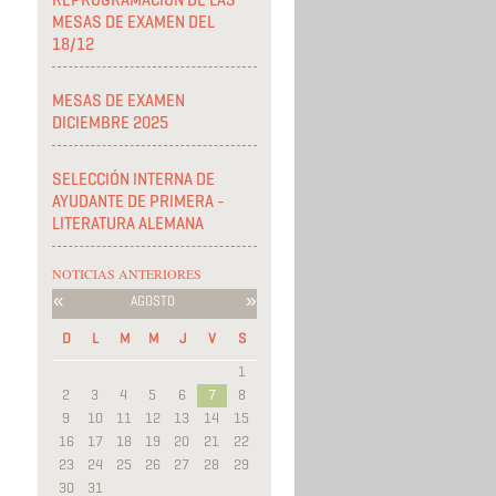
REPROGRAMACIÓN DE LAS
MESAS DE EXAMEN DEL
18/12
MESAS DE EXAMEN
DICIEMBRE 2025
SELECCIÓN INTERNA DE
AYUDANTE DE PRIMERA -
LITERATURA ALEMANA
NOTICIAS ANTERIORES
«
»
AGOSTO
D
L
M
M
J
V
S
1
2
3
4
5
6
7
8
9
10
11
12
13
14
15
16
17
18
19
20
21
22
23
24
25
26
27
28
29
30
31