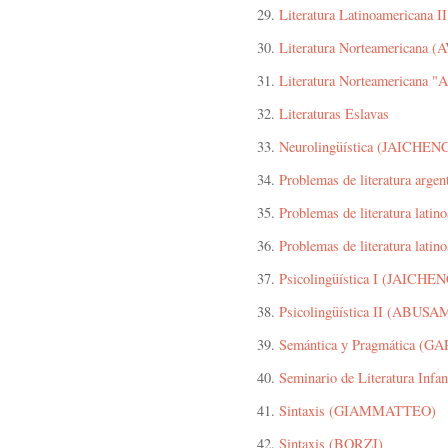
29.
Literatura Latinoamericana 
30.
Literatura Norteamericana
31.
Literatura Norteamericana "A
32.
Literaturas Eslavas
33.
Neurolingüística (JAICHEN
34.
Problemas de literatura arge
35.
Problemas de literatura lat
36.
Problemas de literatura lat
37.
Psicolingüística I (JAICHE
38.
Psicolingüística II (ABUS
39.
Semántica y Pragmática (
40.
Seminario de Literatura Inf
41.
Sintaxis (GIAMMATTEO)
42.
Sintaxis (BORZI)