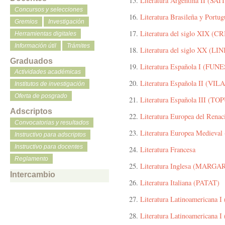
15.
Literatura Argentina II (SAÍ
Concursos y selecciones
16.
Literatura Brasileña y Port
Gremios
Investigación
17.
Literatura del siglo XIX (
Herramientas digitales
Información útil
Trámites
18.
Literatura del siglo XX (LIN
Graduados
19.
Literatura Española I (FUNE
Actividades académicas
20.
Literatura Española II (VILA
Institutos de investigación
Oferta de posgrado
21.
Literatura Española III (T
Adscriptos
22.
Literatura Europea del Ren
Convocatorias y resultados
23.
Literatura Europea Medieva
Instructivo para adscriptos
Instructivo para docentes
24.
Literatura Francesa
Reglamento
25.
Literatura Inglesa (MARGA
Intercambio
26.
Literatura Italiana (PATAT)
27.
Literatura Latinoamericana
28.
Literatura Latinoamerican