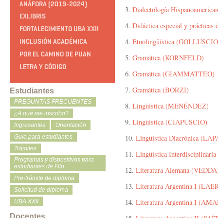
ANÁFORA (2019-2024)
3.
Dialectología Hispanoameri
EXLIBRIS
4.
Didáctica especial y práctica
FORTALECIMIENTO UBA XXII
4.
Etnolingüística (GOLLUSCIO
INCLUSIÓN ACADÉMICA
POR EL CAMINO DE PUAN
5.
Gramática (KORNFELD)
LETRA Y CÓDIGO
6.
Gramática (GIAMMATTEO)
7.
Gramática (BORZI)
Estudiantes
PREGUNTAS FRECUENTES
8.
Lingüística (MENÉNDEZ)
¿A qué me inscribo?
9.
Lingüística (CIAPUSCIO)
Ingresantes
Orientación
Guía para estudiantes
10.
Lingüística Diacrónica (L
Trámites
11.
Lingüística Interdisciplina
Programas y dispositivos para
estudiantes de Filo
12.
Literatura Alemana (VEDDA
Pre-trámite de diploma
13.
Literatura Argentina I (LAE
Solicitud de diploma
14.
Literatura Argentina I (AM
UBA XXII
Docentes