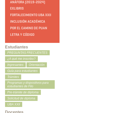
ANÁFORA (2019-2024)
EXLIBRIS
FORTALECIMIENTO UBA XXII
INCLUSIÓN ACADÉMICA
POR EL CAMINO DE PUAN
LETRA Y CÓDIGO
Estudiantes
PREGUNTAS FRECUENTES
¿A qué me inscribo?
Ingresantes
Orientación
Guía para estudiantes
Trámites
Programas y dispositivos para
estudiantes de Filo
Pre-trámite de diploma
Solicitud de diploma
UBA XXII
Docentes