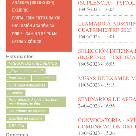
(SUPLENCIA) - PSICOL
ANÁFORA (2019-2024)
16/05/2023 - 16:05
EXLIBRIS
FORTALECIMIENTO UBA XXII
LLAMADO A ADSCRIPC
INCLUSIÓN ACADÉMICA
CUATRIMESTRE 2023
POR EL CAMINO DE PUAN
16/05/2023 - 15:01
LETRA Y CÓDIGO
SELECCIÓN INTERNA
(INGRESO) - HISTORI
Estudiantes
16/05/2023 - 16:05
PREGUNTAS FRECUENTES
¿A qué me inscribo?
MESAS DE EXAMEN M
Ingresantes
Orientación
11/05/2023 - 15:15
Guía para estudiantes
Trámites
SEMINARIOS DE ÁREA
Programas y dispositivos para
estudiantes de Filo
24/04/2023 - 16:56
Pre-trámite de diploma
CONVOCATORIA - AY
Solicitud de diploma
COMUNICACIÓN DIGI
UBA XXII
18/04/2023 - 15:36
Docentes