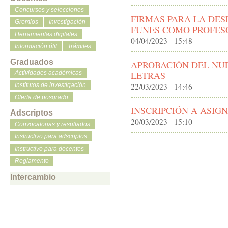
Concursos y selecciones
FIRMAS PARA LA DE
Gremios
Investigación
FUNES COMO PROFES
Herramientas digitales
04/04/2023 - 15:48
Información útil
Trámites
Graduados
APROBACIÓN DEL NUE
LETRAS
Actividades académicas
22/03/2023 - 14:46
Institutos de investigación
Oferta de posgrado
INSCRIPCIÓN A ASIGN
Adscriptos
20/03/2023 - 15:10
Convocatorias y resultados
Instructivo para adscriptos
Instructivo para docentes
Reglamento
Intercambio