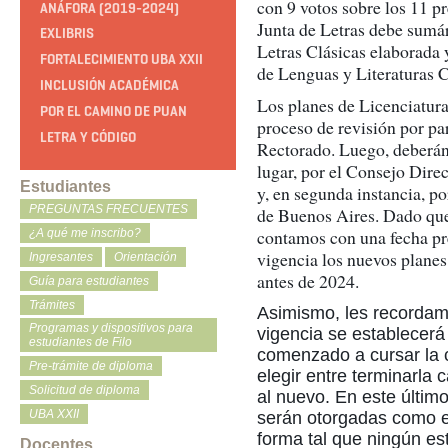
con 9 votos sobre los 11 p
ANÁFORA (2019-2024)
Junta de Letras debe sumár
EXLIBRIS
Letras Clásicas elaborada
FORTALECIMIENTO UBA XXII
de Lenguas y Literaturas C
INCLUSIÓN ACADÉMICA
Los planes de Licenciatur
POR EL CAMINO DE PUAN
proceso de revisión por pa
LETRA Y CÓDIGO
Rectorado. Luego, deberán 
lugar, por el Consejo Direc
Estudiantes
y, en segunda instancia, p
PREGUNTAS FRECUENTES
de Buenos Aires. Dado que 
contamos con una fecha prec
¿A qué me inscribo?
vigencia los nuevos plane
Ingresantes
Orientación
antes de 2024.
Guía para estudiantes
Trámites
Asimismo, les recordam
Programas y dispositivos para
vigencia se establecer
estudiantes de Filo
comenzado a cursar la c
Pre-trámite de diploma
elegir entre terminarla
Solicitud de diploma
al nuevo. En este últim
UBA XXII
serán otorgadas como e
forma tal que ningún es
Docentes