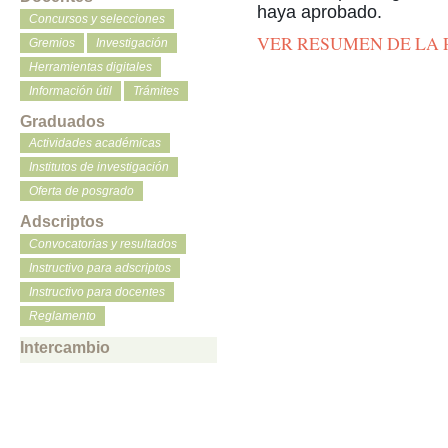
haya aprobado.
Concursos y selecciones
VER RESUMEN DE LA
Gremios
Investigación
Herramientas digitales
Información útil
Trámites
Graduados
Actividades académicas
Institutos de investigación
Oferta de posgrado
Adscriptos
Convocatorias y resultados
Instructivo para adscriptos
Instructivo para docentes
Reglamento
Intercambio