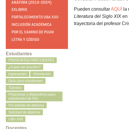
ANÁFORA (2019-2024)
Pueden consultar
AQUÍ
la 
EXLIBRIS
Literatura del Siglo XIX
en 
FORTALECIMIENTO UBA XXII
trayectoria del profesor Cri
INCLUSIÓN ACADÉMICA
POR EL CAMINO DE PUAN
LETRA Y CÓDIGO
Estudiantes
PREGUNTAS FRECUENTES
¿A qué me inscribo?
Ingresantes
Orientación
Guía para estudiantes
Trámites
Programas y dispositivos para
estudiantes de Filo
Pre-trámite de diploma
Solicitud de diploma
UBA XXII
Docentes