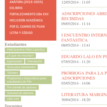
12/05/2014 - 11:05
ANÁFORA (2019-2024)
EXLIBRIS
ADSCRIPCIONES ABRI
FORTALECIMIENTO UBA XXII
RECIBIDAS
INCLUSIÓN ACADÉMICA
09/05/2014 - 11:14
POR EL CAMINO DE PUAN
LETRA Y CÓDIGO
I ENCUENTRO INTER
FANTÁSTICA
08/05/2014 - 13:41
Estudiantes
PREGUNTAS FRECUENTES
EDUARDO LALO EN P
¿A qué me inscribo?
07/05/2014 - 11:20
Ingresantes
Orientación
Guía para estudiantes
PRÓRROGA PARA LA 
Trámites
ADSCRIPCIONES
Programas y dispositivos para
estudiantes de Filo
05/05/2014 - 14:06
Pre-trámite de diploma
LITERATURA MARGIN
Solicitud de diploma
30/04/2014 - 18:20
UBA XXII
Docentes