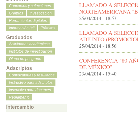
LLAMADO A SELECCIÓ
Concursos y selecciones
NORTEAMERICANA "B"
Gremios
Investigación
25/04/2014 - 18:57
Herramientas digitales
Información útil
Trámites
LLAMADO A SELECCIÓ
Graduados
ADJUNTO (PROMOCIÓ
Actividades académicas
25/04/2014 - 18:56
Institutos de investigación
CONFERENCIA "80 AÑ
Oferta de posgrado
DE MÉXICO"
Adscriptos
23/04/2014 - 15:40
Convocatorias y resultados
Instructivo para adscriptos
Instructivo para docentes
Reglamento
Intercambio