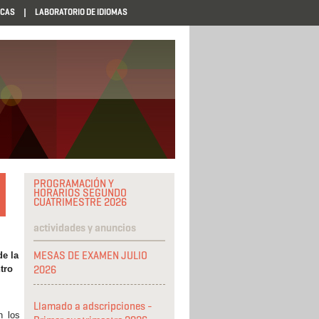
ECAS
LABORATORIO DE IDIOMAS
PROGRAMACIÓN Y
HORARIOS SEGUNDO
CUATRIMESTRE 2026
actividades y anuncios
MESAS DE EXAMEN JULIO
de la
tro
2026
Llamado a adscripciones -
 los