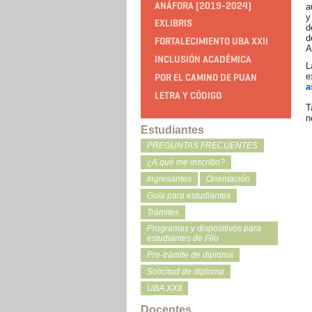
ANÁFORA (2019-2024)
a
y
EXLIBRIS
d
d
FORTALECIMIENTO UBA XXII
A
INCLUSIÓN ACADÉMICA
L
e
POR EL CAMINO DE PUAN
a
LETRA Y CÓDIGO
T
n
Estudiantes
PREGUNTAS FRECUENTES
¿A qué me inscribo?
Ingresantes
Orientación
Guía para estudiantes
Trámites
Programas y dispositivos para
estudiantes de Filo
Pre-trámite de diploma
Solicitud de diploma
UBA XXII
Docentes