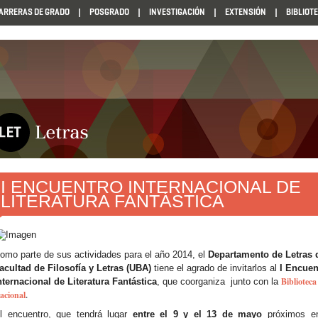
ARRERAS DE GRADO
POSGRADO
INVESTIGACIÓN
EXTENSIÓN
BIBLIOT
I ENCUENTRO INTERNACIONAL DE
LITERATURA FANTÁSTICA
omo parte de sus actividades para el año 2014, el
Departamento de Letras 
acultad de Filosofía y Letras (UBA)
tiene el agrado de invitarlos al
I Encuen
Biblioteca
nternacional de Literatura Fantástica
, que coorganiza
junto con la
acional
.
l encuentro, que
tendrá lugar
entre el 9 y el 13 de mayo
próximos en