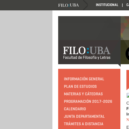
INSTITUCIONAL
C
INFORMACIÓN GENERAL
PLAN DE ESTUDIOS
MATERIAS Y CÁTEDRAS
PROGRAMACIÓN 2017-2026
C
CALENDARIO
F
I
JUNTA DEPARTAMENTAL
N
TRÁMITES A DISTANCIA
E