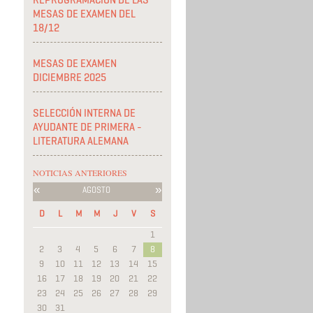
REPROGRAMACIÓN DE LAS
MESAS DE EXAMEN DEL
18/12
MESAS DE EXAMEN
DICIEMBRE 2025
SELECCIÓN INTERNA DE
AYUDANTE DE PRIMERA -
LITERATURA ALEMANA
NOTICIAS ANTERIORES
«
»
AGOSTO
D
L
M
M
J
V
S
1
2
3
4
5
6
7
8
9
10
11
12
13
14
15
16
17
18
19
20
21
22
23
24
25
26
27
28
29
30
31