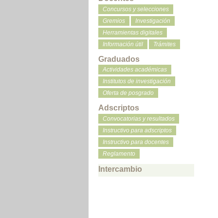
Concursos y selecciones
Gremios
Investigación
Herramientas digitales
Información útil
Trámites
Graduados
Actividades académicas
Institutos de investigación
Oferta de posgrado
Adscriptos
Convocatorias y resultados
Instructivo para adscriptos
Instructivo para docentes
Reglamento
Intercambio