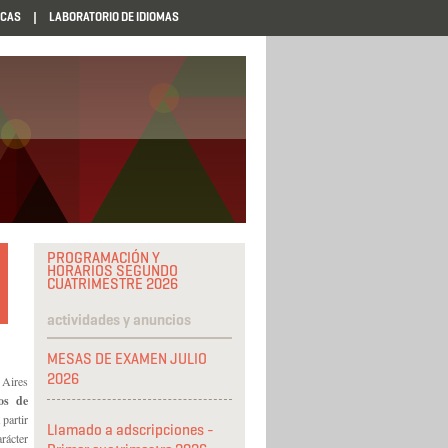
ECAS
LABORATORIO DE IDIOMAS
PROGRAMACIÓN Y
HORARIOS SEGUNDO
CUATRIMESTRE 2026
actividades y anuncios
MESAS DE EXAMEN JULIO
2026
 Aires
os
de
partir
Llamado a adscripciones -
rácter