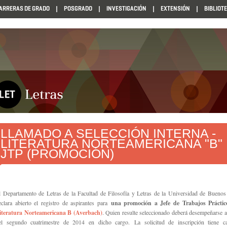
ARRERAS DE GRADO
POSGRADO
INVESTIGACIÓN
EXTENSIÓN
BIBLIOT
LLAMADO A SELECCIÓN INTERNA -
LITERATURA NORTEAMERICANA "B"
JTP (PROMOCIÓN)
l Departamento de Letras de la Facultad de Filosofía y Letras de la Universidad de Buenos
eclara abierto el registro de aspirantes para
una promoción a Jefe de Trabajos Práctic
iteratura Norteamericana B (Averbach)
. Quien resulte seleccionado deberá desempeñarse a 
el segundo cuatrimestre de 2014 en dicho cargo.
La solicitud de inscripción tiene ca