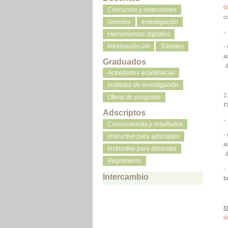
(
Concursos y selecciones
c
Gremios
Investigación
-
Herramientas digitales
-
Información útil
Trámites
a
Graduados
d
Actividades académicas
Institutos de investigación
2
Oferta de posgrado
J
Adscriptos
-
Convocatorias y resultados
-
Instructivo para adscriptos
a
Instructivo para docentes
d
Reglamento
-
Intercambio
I
M
d