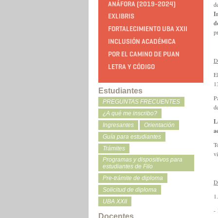
ANÁFORA (2019-2024)
d
I
EXLIBRIS
d
FORTALECIMIENTO UBA XXII
p
INCLUSIÓN ACADÉMICA
POR EL CAMINO DE PUAN
D
LETRA Y CÓDIGO
E
1
Estudiantes
P
PREGUNTAS FRECUENTES
d
¿A qué me inscribo?
L
Ingresantes
Orientación
a
Guía para estudiantes
T
Trámites
v
Programas y dispositivos para
estudiantes de Filo
Pre-trámite de diploma
D
Solicitud de diploma
1
UBA XXII
-
Docentes