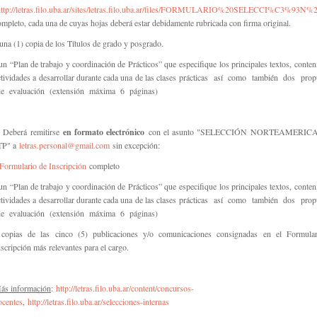
http://letras.filo.uba.ar/sites/letras.filo.uba.ar/files/FORMULARIO%20SELECCI%C3%93
ompleto, cada una de cuyas hojas deberá estar debidamente rubricada con firma original.
una (1) copia de los Títulos de grado y posgrado.
 un “Plan de trabajo y coordinación de Prácticos” que
especifique los principales textos, conte
ctividades a desarrollar durante cada una de las clases
prácticas así como también dos prop
e evaluación (extensión máxima 6 páginas)
. Deberá remitirse
en formato electrónico
con el asunto "SELECCIÓN NORTEAMERIC
TP" a
letras.personal@gmail.com
sin excepción:
Formulario de Inscripción
completo
 un “Plan de trabajo y coordinación de Prácticos” que
especifique los principales textos, conte
ctividades a desarrollar durante cada una de las clases
prácticas así como también dos prop
e evaluación (extensión máxima 6 páginas)
 copias de las cinco (5) publicaciones y/o comunicaciones consignadas en el Formula
nscripción más relevantes para el cargo.
ás información
:
http://letras.filo.uba.ar/content/concursos-
ocentes
,
http://letras.filo.uba.ar/selecciones-internas