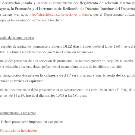
e
declaración jurada
y supone el conocimiento del
Reglamento de selección interna p
ngreso, la Promoción y el Incremento de Dedicación de Docentes Interinos del Depart
e Letras
(ver aquí:
http://letras.filo.uba.ar/selecciones-internas
), que el Departamento utilizar
roponer la designación al Consejo Directivo.
etalle de la convocatoria
l registro de aspirantes permanecerá
abierto DIEZ días hábiles
desde el lunes 28/04 hasta el 
3/05. La Junta Departamental designará una Comisión Evaluadora.
ara poder participar de una selección de promoción, se requiere poseer un cargo en la
cátedra 
e la selección y haberse desempeñado en el mismo durante dos de los últimos tres años.
a designación docente en la categoría de JTP será interina y con la renta del cargo d
ctual que revista el aspirante
.
oda la documentación debe presentarse en el Departamento de Letras (Puan 480, of. 328), de l
iernes, de 14 a 19,
hasta el día martes 13/05 a las 18 horas
.
ocumentación a presentar
. Deberá presentarse
impreso
sin excepción:
Formulario de Inscripción