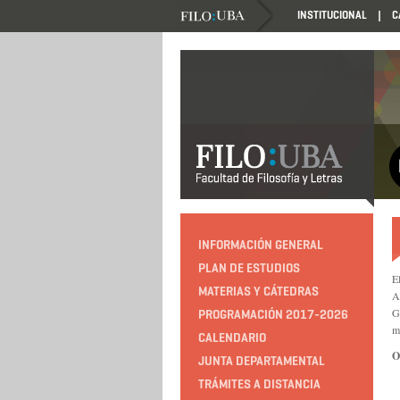
INSTITUCIONAL
C
INFORMACIÓN GENERAL
PLAN DE ESTUDIOS
E
MATERIAS Y CÁTEDRAS
A
G
PROGRAMACIÓN 2017-2026
m
CALENDARIO
O
JUNTA DEPARTAMENTAL
TRÁMITES A DISTANCIA