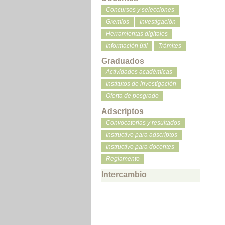
Concursos y selecciones
Gremios
Investigación
Herramientas digitales
Información útil
Trámites
Graduados
Actividades académicas
Institutos de investigación
Oferta de posgrado
Adscriptos
Convocatorias y resultados
Instructivo para adscriptos
Instructivo para docentes
Reglamento
Intercambio