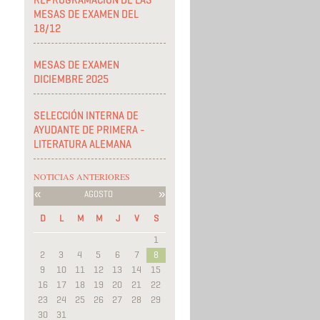
REPROGRAMACIÓN DE LAS
MESAS DE EXAMEN DEL
18/12
MESAS DE EXAMEN
DICIEMBRE 2025
SELECCIÓN INTERNA DE
AYUDANTE DE PRIMERA -
LITERATURA ALEMANA
NOTICIAS ANTERIORES
«
»
AGOSTO
D
L
M
M
J
V
S
1
2
3
4
5
6
7
8
9
10
11
12
13
14
15
16
17
18
19
20
21
22
23
24
25
26
27
28
29
30
31