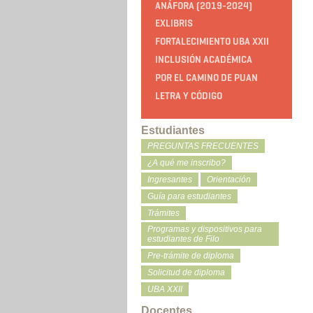
ANÁFORA (2019-2024)
EXLIBRIS
FORTALECIMIENTO UBA XXII
INCLUSIÓN ACADÉMICA
POR EL CAMINO DE PUAN
LETRA Y CÓDIGO
Estudiantes
PREGUNTAS FRECUENTES
¿A qué me inscribo?
Ingresantes
Orientación
Guía para estudiantes
Trámites
Programas y dispositivos para
estudiantes de Filo
Pre-trámite de diploma
Solicitud de diploma
UBA XXII
Docentes