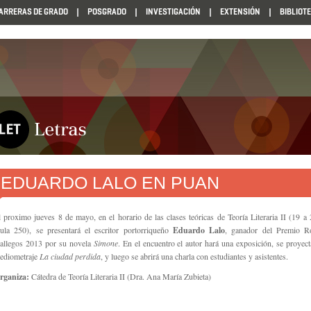
ARRERAS DE GRADO
POSGRADO
INVESTIGACIÓN
EXTENSIÓN
BIBLIOT
EDUARDO LALO EN PUAN
l proximo jueves 8 de mayo, en el horario de las clases teóricas de Teoría Literaria II (19 a 
ula 250), se presentará el escritor portorriqueño
Eduardo Lalo
, ganador del Premio R
allegos 2013 por su novela
Simone
. En el encuentro el autor hará una exposición, se proyect
ediometraje
La ciudad perdida
, y luego se abrirá una charla con estudiantes y asistentes.
rganiza:
Cátedra de Teoría Literaria II (Dra. Ana María Zubieta)