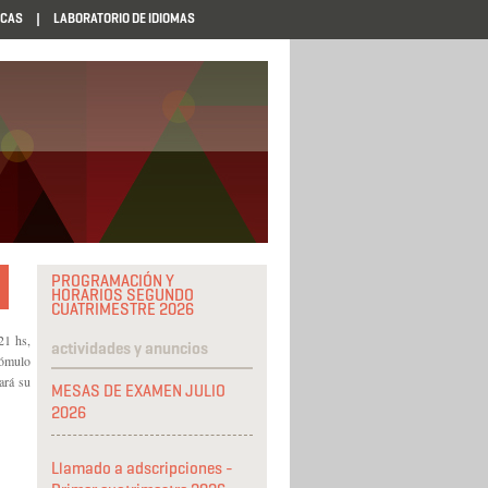
ECAS
LABORATORIO DE IDIOMAS
PROGRAMACIÓN Y
HORARIOS SEGUNDO
CUATRIMESTRE 2026
21 hs,
actividades y anuncios
ómulo
ará su
MESAS DE EXAMEN JULIO
2026
Llamado a adscripciones -