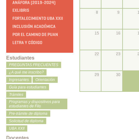
ANÁFORA (2019-2024)
EXLIBRIS
8
9
FORTALECIMIENTO UBA XXII
INCLUSIÓN ACADÉMICA
15
16
POR EL CAMINO DE PUAN
LETRA Y CÓDIGO
22
23
Estudiantes
PREGUNTAS FRECUENTES
¿A qué me inscribo?
29
30
Ingresantes
Orientación
Guía para estudiantes
Trámites
Programas y dispositivos para
estudiantes de Filo
Pre-trámite de diploma
Solicitud de diploma
UBA XXII
Docentes