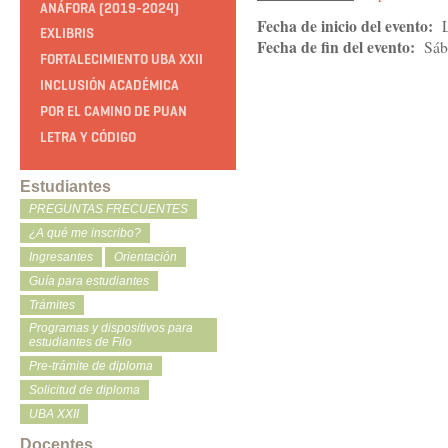
ANÁFORA (2019-2024)
Fecha de inicio del evento:
EXLIBRIS
Fecha de fin del evento:
Sáb
FORTALECIMIENTO UBA XXII
INCLUSIÓN ACADÉMICA
POR EL CAMINO DE PUAN
LETRA Y CÓDIGO
Estudiantes
PREGUNTAS FRECUENTES
¿A qué me inscribo?
Ingresantes
Orientación
Guía para estudiantes
Trámites
Programas y dispositivos para
estudiantes de Filo
Pre-trámite de diploma
Solicitud de diploma
UBA XXII
Docentes