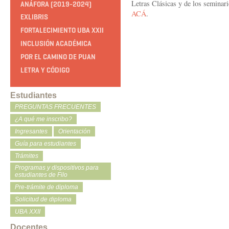
Letras Clásicas y de los seminari
ANÁFORA (2019-2024)
ACÁ
.
EXLIBRIS
FORTALECIMIENTO UBA XXII
INCLUSIÓN ACADÉMICA
POR EL CAMINO DE PUAN
LETRA Y CÓDIGO
Estudiantes
PREGUNTAS FRECUENTES
¿A qué me inscribo?
Ingresantes
Orientación
Guía para estudiantes
Trámites
Programas y dispositivos para
estudiantes de Filo
Pre-trámite de diploma
Solicitud de diploma
UBA XXII
Docentes