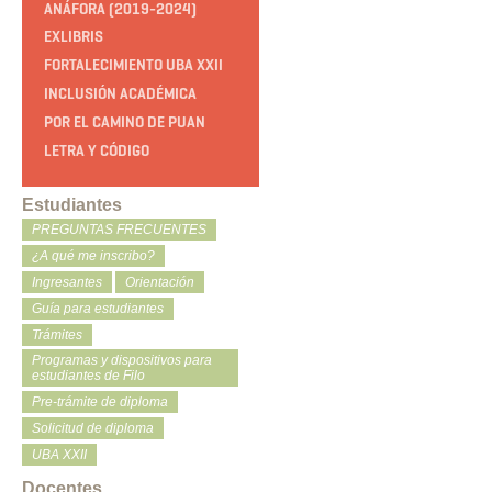
ANÁFORA (2019-2024)
EXLIBRIS
FORTALECIMIENTO UBA XXII
INCLUSIÓN ACADÉMICA
POR EL CAMINO DE PUAN
LETRA Y CÓDIGO
Estudiantes
PREGUNTAS FRECUENTES
¿A qué me inscribo?
Ingresantes
Orientación
Guía para estudiantes
Trámites
Programas y dispositivos para
estudiantes de Filo
Pre-trámite de diploma
Solicitud de diploma
UBA XXII
Docentes