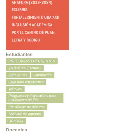
ANÁFORA (2019-2024)
EXLIBRIS
FORTALECIMIENTO UBA XXII
INCLUSIÓN ACADÉMICA
POR EL CAMINO DE PUAN
LETRA Y CÓDIGO
Estudiantes
PREGUNTAS FRECUENTES
¿A qué me inscribo?
Ingresantes
Orientación
Guía para estudiantes
Trámites
Programas y dispositivos para
estudiantes de Filo
Pre-trámite de diploma
Solicitud de diploma
UBA XXII
Docentes