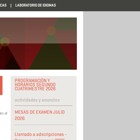
ECAS
LABORATORIO DE IDIOMAS
PROGRAMACIÓN Y
HORARIOS SEGUNDO
CUATRIMESTRE 2026
actividades y anuncios
MESAS DE EXAMEN JULIO
es al
2026
Llamado a adscripciones -