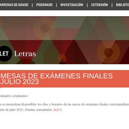
ARRERAS DE GRADO
POSGRADO
INVESTIGACIÓN
EXTENSIÓN
BIBLIOT
MESAS DE EXÁMENES FINALES
JULIO 2023
stimadxs estudiantes:
a se encuentran disponibles los días y horarios de las mesas de exámenes finales correspondient
urno de julio 2023. Puedne consultarlas
AQUÍ
.