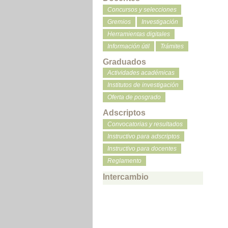
Concursos y selecciones
Gremios
Investigación
Herramientas digitales
Información útil
Trámites
Graduados
Actividades académicas
Institutos de investigación
Oferta de posgrado
Adscriptos
Convocatorias y resultados
Instructivo para adscriptos
Instructivo para docentes
Reglamento
Intercambio