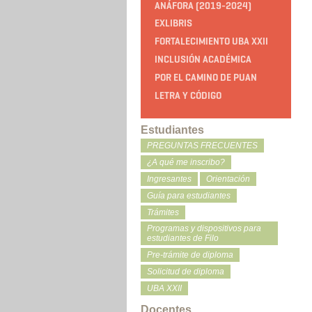
ANÁFORA (2019-2024)
EXLIBRIS
FORTALECIMIENTO UBA XXII
INCLUSIÓN ACADÉMICA
POR EL CAMINO DE PUAN
LETRA Y CÓDIGO
Estudiantes
PREGUNTAS FRECUENTES
¿A qué me inscribo?
Ingresantes
Orientación
Guía para estudiantes
Trámites
Programas y dispositivos para
estudiantes de Filo
Pre-trámite de diploma
Solicitud de diploma
UBA XXII
Docentes