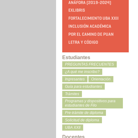
ANÁFORA (2019-2024)
EXLIBRIS
FORTALECIMIENTO UBA XXII
INCLUSIÓN ACADÉMICA
POR EL CAMINO DE PUAN
LETRA Y CÓDIGO
Estudiantes
PREGUNTAS FRECUENTES
¿A qué me inscribo?
Ingresantes
Orientación
Guía para estudiantes
Trámites
Programas y dispositivos para
estudiantes de Filo
Pre-trámite de diploma
Solicitud de diploma
UBA XXII
Docentes