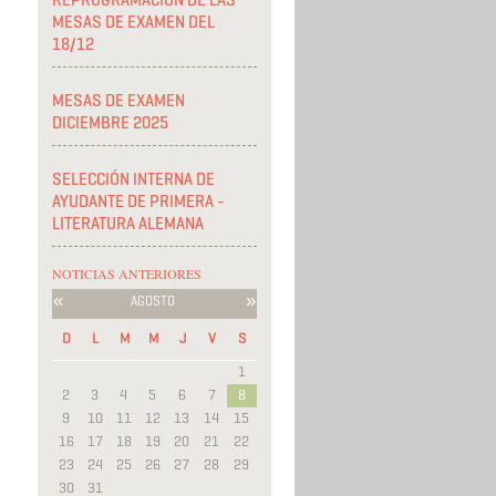
REPROGRAMACIÓN DE LAS
MESAS DE EXAMEN DEL
18/12
MESAS DE EXAMEN
DICIEMBRE 2025
SELECCIÓN INTERNA DE
AYUDANTE DE PRIMERA -
LITERATURA ALEMANA
NOTICIAS ANTERIORES
«
»
AGOSTO
D
L
M
M
J
V
S
1
2
3
4
5
6
7
8
9
10
11
12
13
14
15
16
17
18
19
20
21
22
23
24
25
26
27
28
29
30
31