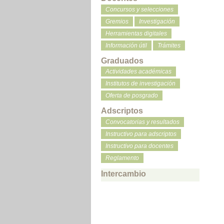
Concursos y selecciones
Gremios
Investigación
Herramientas digitales
Información útil
Trámites
Graduados
Actividades académicas
Institutos de investigación
Oferta de posgrado
Adscriptos
Convocatorias y resultados
Instructivo para adscriptos
Instructivo para docentes
Reglamento
Intercambio