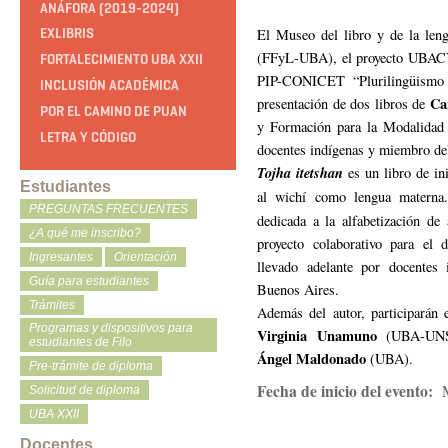
ANÁFORA (2019-2024)
El Museo del libro y de la leng
EXLIBRIS
(FFyL-UBA), el proyecto UBACYT
FORTALECIMIENTO UBA XXII
PIP-CONICET “Plurilingüismo y
INCLUSIÓN ACADÉMICA
Ca
presentación de dos libros de
POR EL CAMINO DE PUAN
y Formación para la Modalidad 
LETRA Y CÓDIGO
docentes indígenas y miembro de
Tojha itetshan
es un libro de ini
Estudiantes
al wichí como lengua matern
PREGUNTAS FRECUENTES
dedicada a la alfabetización d
¿A qué me inscribo?
proyecto colaborativo para el d
Ingresantes
Orientación
llevado adelante por docentes 
Guía para estudiantes
Buenos Aires.
Trámites
Además del autor, participarán 
Programas y dispositivos para
Virginia Unamuno
(UBA-UN
estudiantes de Filo
Ángel Maldonado
(UBA).
Pre-trámite de diploma
Fecha de inicio del evento:
Solicitud de diploma
UBA XXII
Docentes