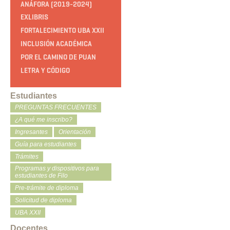
ANÁFORA (2019-2024)
EXLIBRIS
FORTALECIMIENTO UBA XXII
INCLUSIÓN ACADÉMICA
POR EL CAMINO DE PUAN
LETRA Y CÓDIGO
Estudiantes
PREGUNTAS FRECUENTES
¿A qué me inscribo?
Ingresantes
Orientación
Guía para estudiantes
Trámites
Programas y dispositivos para
estudiantes de Filo
Pre-trámite de diploma
Solicitud de diploma
UBA XXII
Docentes