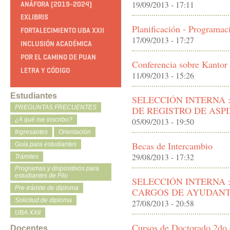
19/09/2013 - 17:11
ANÁFORA (2019-2024)
EXLIBRIS
Planificación - Programac
FORTALECIMIENTO UBA XXII
17/09/2013 - 17:27
INCLUSIÓN ACADÉMICA
POR EL CAMINO DE PUAN
Conferencia sobre Kantor
LETRA Y CÓDIGO
11/09/2013 - 15:26
Estudiantes
SELECCIÓN INTERNA :
PREGUNTAS FRECUENTES
DE REGISTRO DE ASP
¿A qué me inscribo?
05/09/2013 - 19:50
Ingresantes
Orientación
Becas de Intercambio
Guía para estudiantes
29/08/2013 - 17:32
Trámites
Programas y dispositivos para
estudiantes de Filo
SELECCIÓN INTERNA :
Pre-trámite de diploma
CARGOS DE AYUDANT
Solicitud de diploma
27/08/2013 - 20:58
UBA XXII
Cursos de Doctorado 2do 
Docentes