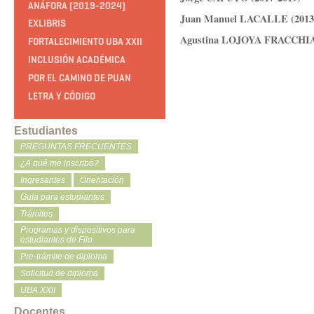
ANÁFORA (2019-2024)
Juan Manuel LACALLE (2013
EXLIBRIS
Agustina LOJOYA FRACCHIA 
FORTALECIMIENTO UBA XXII
INCLUSIÓN ACADÉMICA
POR EL CAMINO DE PUAN
LETRA Y CÓDIGO
Estudiantes
PREGUNTAS FRECUENTES
¿A qué me inscribo?
Ingresantes
Orientación
Guía para estudiantes
Trámites
Programas y dispositivos para
estudiantes de Filo
Pre-trámite de diploma
Solicitud de diploma
UBA XXII
Docentes