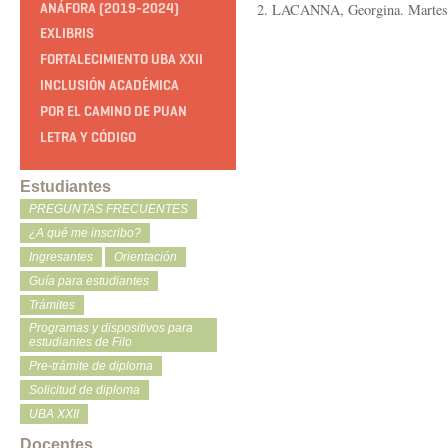
ANÁFORA (2019-2024)
2. LACANNA, Georgina. Martes 
EXLIBRIS
FORTALECIMIENTO UBA XXII
INCLUSIÓN ACADÉMICA
POR EL CAMINO DE PUAN
LETRA Y CÓDIGO
Estudiantes
PREGUNTAS FRECUENTES
¿A qué me inscribo?
Ingresantes
Orientación
Guía para estudiantes
Trámites
Programas y dispositivos para
estudiantes de Filo
Pre-trámite de diploma
Solicitud de diploma
UBA XXII
Docentes