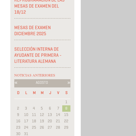
REPROGRAMACIÓN DE LAS
MESAS DE EXAMEN DEL
18/12
MESAS DE EXAMEN
DICIEMBRE 2025
SELECCIÓN INTERNA DE
AYUDANTE DE PRIMERA -
LITERATURA ALEMANA
NOTICIAS ANTERIORES
«
»
AGOSTO
D
L
M
M
J
V
S
1
2
3
4
5
6
7
8
9
10
11
12
13
14
15
16
17
18
19
20
21
22
23
24
25
26
27
28
29
30
31