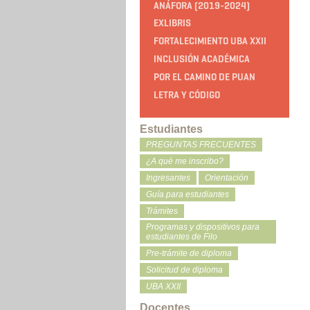
ANÁFORA (2019-2024)
EXLIBRIS
FORTALECIMIENTO UBA XXII
INCLUSIÓN ACADÉMICA
POR EL CAMINO DE PUAN
LETRA Y CÓDIGO
Estudiantes
PREGUNTAS FRECUENTES
¿A qué me inscribo?
Ingresantes
Orientación
Guía para estudiantes
Trámites
Programas y dispositivos para
estudiantes de Filo
Pre-trámite de diploma
Solicitud de diploma
UBA XXII
Docentes