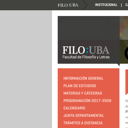
INSTITUCIONAL
C
INFORMACIÓN GENERAL
PLAN DE ESTUDIOS
MATERIAS Y CÁTEDRAS
PROGRAMACIÓN 2017-2026
E
d
CALENDARIO
P
JUNTA DEPARTAMENTAL
s
i
TRÁMITES A DISTANCIA
s