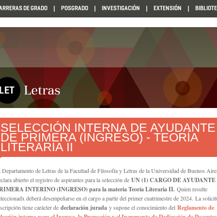
ARRERAS DE GRADO
POSGRADO
INVESTIGACIÓN
EXTENSIÓN
BIBLIOT
SELECCIÓN INTERNA DE AYUDANTE
DE PRIMERA (INGRESO) - TEORÍA
LITERARIA II
l Departamento de Letras de la Facultad de Filosofía y Letras de la Universidad de Buenos Aire
eclara abierto el registro de aspirantes para la selección de
UN (1) CARGO DE AYUDANTE
RIMERA INTERINO (INGRESO) para la materia Teoría Literaria II.
Quien resulte
eleccionadx deberá desempeñarse en el cargo a partir del primer cuatrimestre de 2024. La solici
nscripción tiene carácter de
declaración jurada
y supone el conocimiento del
Reglamento de
elección interna para el Ingreso, la Promoción y el Incremento de Dedicación de Docentes