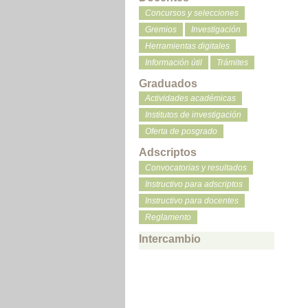
Concursos y selecciones
Gremios
Investigación
Herramientas digitales
Información útil
Trámites
Graduados
Actividades académicas
Institutos de investigación
Oferta de posgrado
Adscriptos
Convocatorias y resultados
Instructivo para adscriptos
Instructivo para docentes
Reglamento
Intercambio