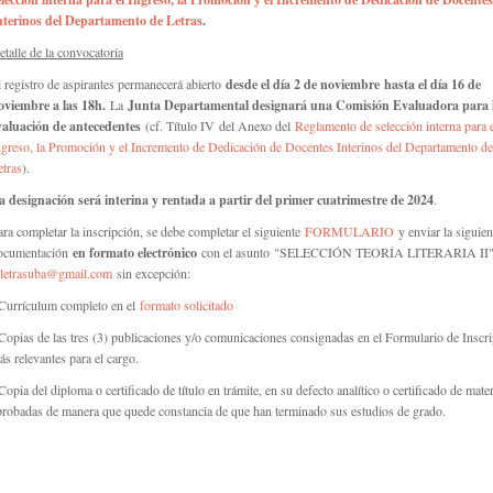
nterinos del Departamento de Letras
.
etalle de la convocatoria
l registro de aspirantes permanecerá abierto
desde el día 2 de noviembre
hasta el día 16 de
oviembre a las 18h.
L
a
Junta Departamental designará una Comisión Evaluadora para 
valuación de antecedentes
(cf. Título IV del Anexo del
Reglamento de selección interna para 
ngreso, la Promoción y el Incremento de Dedicación de Docentes Interinos del Departamento de
etras
).
a designación será interina y rentada a partir del primer cuatrimestre de 2024
.
ara completar la inscripción, se debe completar el siguiente
FORMULARIO
y enviar la siguien
ocumentación
en formato electrónico
con el asunto "SELECCIÓN TEORÍA LITERARIA II
letrasuba@gmail.com
sin excepción:
 Currículum completo en el
formato solicitado
 Copias de las tres (3) publicaciones y/o comunicaciones consignadas en el Formulario de Inscr
ás relevantes para el cargo.
Copia del diploma o certificado de título en trámite, en su defecto analítico o certificado de mate
probadas de manera que quede constancia de que han terminado sus estudios de grado.