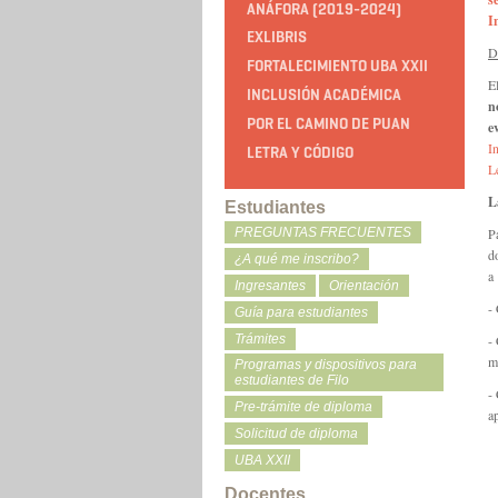
ANÁFORA (2019-2024)
I
EXLIBRIS
D
FORTALECIMIENTO UBA XXII
E
INCLUSIÓN ACADÉMICA
n
POR EL CAMINO DE PUAN
e
I
LETRA Y CÓDIGO
L
L
Estudiantes
P
PREGUNTAS FRECUENTES
d
¿A qué me inscribo?
a
Ingresantes
Orientación
-
Guía para estudiantes
Trámites
-
m
Programas y dispositivos para
estudiantes de Filo
- 
Pre-trámite de diploma
a
Solicitud de diploma
UBA XXII
Docentes