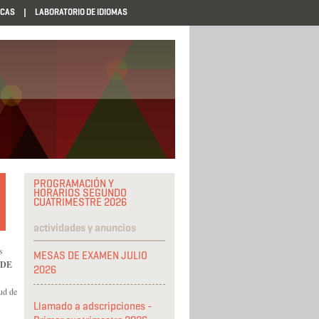
ECAS
LABORATORIO DE IDIOMAS
PROGRAMACIÓN Y
HORARIOS SEGUNDO
CUATRIMESTRE 2026
actividades y anuncios
s
MESAS DE EXAMEN JULIO
 DE
2026
tud de
Llamado a adscripciones -