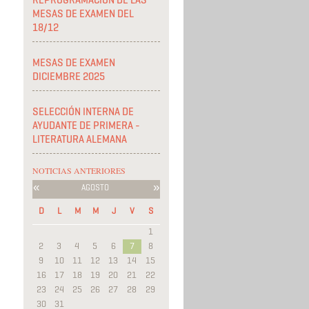
REPROGRAMACIÓN DE LAS
MESAS DE EXAMEN DEL
18/12
MESAS DE EXAMEN
DICIEMBRE 2025
SELECCIÓN INTERNA DE
AYUDANTE DE PRIMERA -
LITERATURA ALEMANA
NOTICIAS ANTERIORES
«
»
AGOSTO
D
L
M
M
J
V
S
1
2
3
4
5
6
7
8
9
10
11
12
13
14
15
16
17
18
19
20
21
22
23
24
25
26
27
28
29
30
31