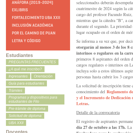
seleccionadxs deberán desempeñar
ANÁFORA (2019-2024)
cuatrimestre de 2024 según la cát
EXLIBRIS
cargo del profesor Facundo Ruiz, 
FORTALECIMIENTO UBA XXII
mientras que la cátedra "B", a ca
INCLUSIÓN ACADÉMICA
durante el segundo. La prioridad 
lugar ocupado en el orden de mér
POR EL CAMINO DE PUAN
Se informa a su vez que, por dec
LETRA Y CÓDIGO
otorgarán al menos 3 de los 8 
interinos o regulares en la carr
Estudiantes
primeros 8 aspirantes del orden 
PREGUNTAS FRECUENTES
cargos regulares o interinos en L
¿A qué me inscribo?
incluya solo a estos últimos aspir
personas hasta cubrir los 3 carg
Ingresantes
Orientación
Guía para estudiantes
La solicitud de inscripción tiene
Trámites
Reglamento de 
conocimiento del
y el Incremento de Dedicación 
Programas y dispositivos para
estudiantes de Filo
Letras
.
Pre-trámite de diploma
Detalle de la convocatoria
Solicitud de diploma
El registro de aspirantes perman
UBA XXII
día 27 de octubre a las 17h.
L
Docentes