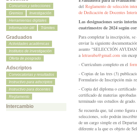
Evaluadora para la evaluación
del
Reglamento de selección inte
Concursos y selecciones
de Dedicación de Docentes Interi
Gremios
Investigación
Herramientas digitales
L
as designaciones serás interi
cuatrimestre de 2024 según co
Información útil
Trámites
Para completar la inscripción, se
Graduados
enviar la siguiente documentaci
Actividades académicas
asunto "SELECCIÓN AYUDA
Institutos de investigación
a
letrasuba@gmail.com
sin excep
Oferta de posgrado
- Currículum completo en el
form
Adscriptos
- Copias de las tres (3) publicac
Convocatorias y resultados
Formulario de Inscripción más re
Instructivo para adscriptos
- Copia del diploma o certificado 
Instructivo para docentes
certificado de materias aprobada
Reglamento
terminado sus estudios de grado.
Intercambio
Se recuerda que, tal como figura 
selecciones, solo podrán inscribi
de un cargo simple en el Departa
diferente a la que es objeto de Se