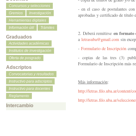
Concursos y selecciones
- en el caso de postulantes con t
Gremios
Investigación
aprobadas y certificado de título 
Herramientas digitales
Información útil
Trámites
en formato 
2. Deberá remitirse
Graduados
a
letrasuba@gmail.com
sin excep
Actividades académicas
-
Formulario de Inscripción
comp
Institutos de investigación
- copias de las tres (3) publ
Oferta de posgrado
Formulario de Inscripción más re
Adscriptos
Convocatorias y resultados
Más información
:
Instructivo para adscriptos
Instructivo para docentes
http://letras.filo.uba.ar/content/
Reglamento
http://letras.filo.uba.ar/seleccion
Intercambio