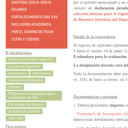
por el período mencionado y no 
ANÁFORA (2019-2024)
declaración jurad
carácter de
EXLIBRIS
selección interna para el Ingr
FORTALECIMIENTO UBA XXII
de Docentes Interinos del Dep
INCLUSIÓN ACADÉMICA
POR EL CAMINO DE PUAN
Detalle de la convocatoria
LETRA Y CÓDIGO
E
l registro de aspirantes perman
5 hasta el viernes 16 de junio. 
Estudiantes
Evaluadora para la evaluación 
PREGUNTAS FRECUENTES
L
a designación docente será in
¿A qué me inscribo?
Toda la documentación debe pre
Ingresantes
Orientación
of. 328), de lunes a viernes, de 
Guía para estudiantes
Trámites
Programas y dispositivos para
Documentación a presentar
estudiantes de Filo
impreso
1. Deberá presentarse
si
Pre-trámite de diploma
Solicitud de diploma
-
Formulario de Inscripción
(
d
UBA XXII
deberá estar debidamente rubricad
Docentes
- copia de títulos de grado y/o d