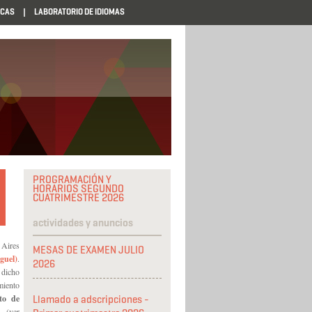
ECAS
LABORATORIO DE IDIOMAS
PROGRAMACIÓN Y
HORARIOS SEGUNDO
CUATRIMESTRE 2026
actividades y anuncios
 Aires
MESAS DE EXAMEN JULIO
guel)
.
2026
 dicho
miento
to de
Llamado a adscripciones -
ver