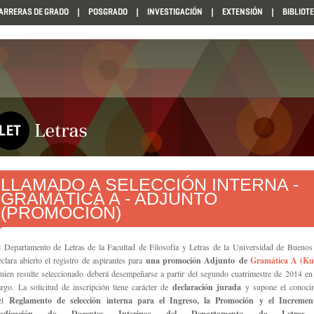
ARRERAS DE GRADO
POSGRADO
INVESTIGACIÓN
EXTENSIÓN
BIBLIOT
LLAMADO A SELECCIÓN INTERNA -
GRAMÁTICA A - ADJUNTO
(PROMOCIÓN)
l Departamento de Letras de la Facultad de Filosofía y Letras de la Universidad de Buenos
eclara abierto el registro de aspirantes para
una promoción Adjunto
de
Gramática A (Ku
uien resulte seleccionado deberá desempeñarse a partir del segundo cuatrimestre de 2014 en
argo.
La solicitud de inscripción tiene carácter de
declaración jurada
y supone el conoci
el
Reglamento de selección interna para el Ingreso, la Promoción y el Incremen
edicación de Docentes Interinos del Departamento de Letras
(