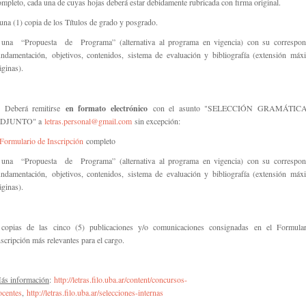
ompleto, cada una de cuyas hojas deberá estar debidamente rubricada con firma original.
una (1) copia de los Títulos de grado y posgrado.
-
una “Propuesta de Programa”
(alternativa al programa en vigencia) con su correspon
undamentación,
objetivos, contenidos, sistema de evaluación y bibliografía (extensión máx
áginas).
. Deberá remitirse
en formato electrónico
con el asunto "SELECCIÓN GRAMÁTIC
DJUNTO" a
letras.personal@gmail.com
sin excepción:
Formulario de Inscripción
completo
una “Propuesta de Programa”
(alternativa al programa en vigencia) con su correspon
undamentación,
objetivos, contenidos, sistema de evaluación y bibliografía (extensión máx
áginas).
 copias de las cinco (5) publicaciones y/o comunicaciones consignadas en el Formula
nscripción más relevantes para el cargo.
ás información
:
http://letras.filo.uba.ar/content/concursos-
ocentes
,
http://letras.filo.uba.ar/selecciones-internas