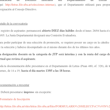
quí:
http://letras.filo.uba.ar/selecciones-internas
), que el Departamento utilizará para propo
esignación al Consejo Directivo.
etalle de la convocatoria
l registro de aspirantes permanecerá
abierto DIEZ días hábiles
desde el lunes 28/04 hasta el 
3/05. La Junta Departamental designará una Comisión Evaluadora.
ara poder participar de una selección de promoción, se requiere poseer un cargo en la
cátedra 
e la selección y haberse desempeñado en el mismo durante dos de los últimos tres años.
a designación docente en la categoría de JTP será interina y con la renta del cargo d
ctual que revista el aspirante
.
oda la documentación debe presentarse en el Departamento de Letras (Puan 480, of. 328), de l
iernes, de 14 a 19,
hasta el día martes 13/05 a las 18 horas
.
ocumentación a presentar
. Deberá presentarse
impreso
sin excepción:
Formulario de Inscripción
http://letras.filo.uba.ar/sites/letras.filo.uba.ar/files/FORMULARIO%20SELECCI%C3%93