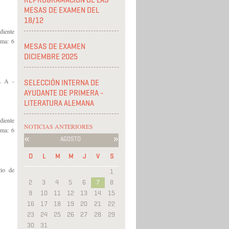
REPROGRAMACIÓN DE LAS
MESAS DE EXAMEN DEL
18/12
diente
ima: 6
MESAS DE EXAMEN
DICIEMBRE 2025
A A -
SELECCIÓN INTERNA DE
AYUDANTE DE PRIMERA -
LITERATURA ALEMANA
diente
NOTICIAS ANTERIORES
ima: 6
«
»
AGOSTO
D
L
M
M
J
V
S
rio de
1
2
3
4
5
6
7
8
9
10
11
12
13
14
15
16
17
18
19
20
21
22
23
24
25
26
27
28
29
30
31