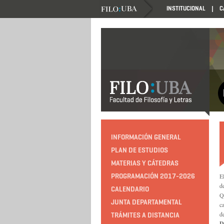
INSTITUCIONAL
C
INFORMACIÓN GENERAL
PLAN DE ESTUDIOS
MATERIAS Y CÁTEDRAS
PROGRAMACIÓN 2017-2026
E
d
CALENDARIO
Q
JUNTA DEPARTAMENTAL
c
d
TRÁMITES A DISTANCIA
D