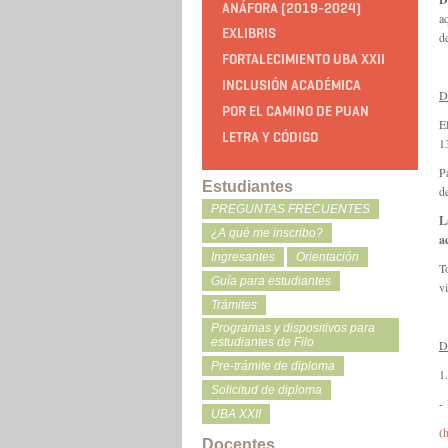
ANÁFORA (2019-2024)
a
EXLIBRIS
d
FORTALECIMIENTO UBA XXII
INCLUSIÓN ACADÉMICA
D
POR EL CAMINO DE PUAN
E
LETRA Y CÓDIGO
1
P
Estudiantes
d
PREGUNTAS FRECUENTES
L
¿A qué me inscribo?
a
Ingresantes
Orientación
T
Guía para estudiantes
v
Trámites
Programas y dispositivos para
estudiantes de Filo
D
Pre-trámite de diploma
1
Solicitud de diploma
-
UBA XXII
(
Docentes