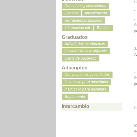
c
Concursos y selecciones
-
Gremios
Investigación
Herramientas digitales
f
Información útil
Trámites
p
Graduados
Actividades académicas
2
Institutos de investigación
A
Oferta de posgrado
-
Adscriptos
-
Convocatorias y resultados
f
Instructivo para adscriptos
p
Instructivo para docentes
Reglamento
-
Intercambio
I
M
d