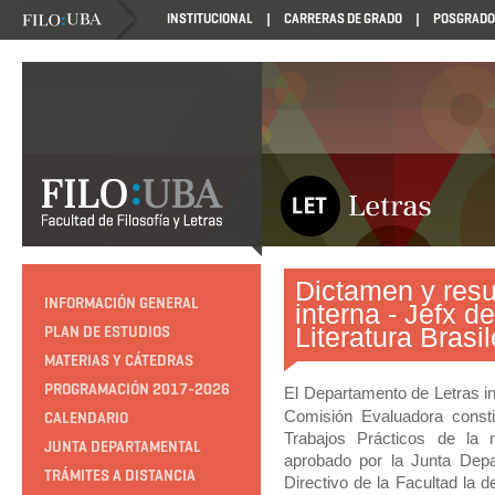
INSTITUCIONAL
CARRERAS DE GRADO
POSGRADO
Dictamen y resu
INFORMACIÓN GENERAL
interna - Jefx d
Literatura Bras
PLAN DE ESTUDIOS
MATERIAS Y CÁTEDRAS
PROGRAMACIÓN 2017-2026
El Departamento de Letras i
Comisión Evaluadora consti
CALENDARIO
Trabajos Prácticos de la m
JUNTA DEPARTAMENTAL
aprobado por la Junta Depar
TRÁMITES A DISTANCIA
Directivo de la Facultad la