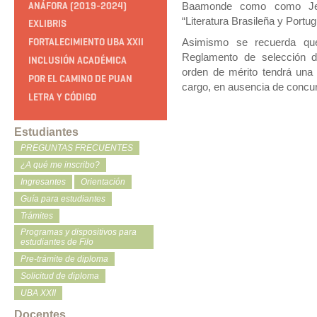
ANÁFORA (2019-2024)
Baamonde como
como Je
“Literatura Brasileña y Port
EXLIBRIS
FORTALECIMIENTO UBA XXII
Asimismo se recuerda que
Reglamento de selección d
INCLUSIÓN ACADÉMICA
orden de mérito tendrá una
POR EL CAMINO DE PUAN
cargo, en ausencia de concur
LETRA Y CÓDIGO
Estudiantes
PREGUNTAS FRECUENTES
¿A qué me inscribo?
Ingresantes
Orientación
Guía para estudiantes
Trámites
Programas y dispositivos para
estudiantes de Filo
Pre-trámite de diploma
Solicitud de diploma
UBA XXII
Docentes