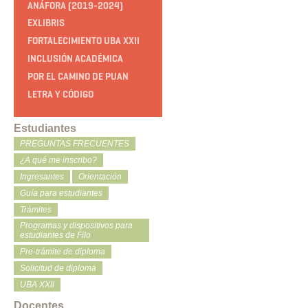
ANÁFORA (2019-2024)
EXLIBRIS
FORTALECIMIENTO UBA XXII
INCLUSIÓN ACADÉMICA
POR EL CAMINO DE PUAN
LETRA Y CÓDIGO
Estudiantes
PREGUNTAS FRECUENTES
¿A qué me inscribo?
Ingresantes
Orientación
Guía para estudiantes
Trámites
Programas y dispositivos para
estudiantes de Filo
Pre-trámite de diploma
Solicitud de diploma
UBA XXII
Docentes