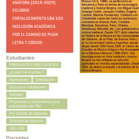
ANÁFORA (2019-2024)
EXLIBRIS
FORTALECIMIENTO UBA XXII
INCLUSIÓN ACADÉMICA
POR EL CAMINO DE PUAN
LETRA Y CÓDIGO
Estudiantes
PREGUNTAS FRECUENTES
¿A qué me inscribo?
Ingresantes
Orientación
Guía para estudiantes
Trámites
Programas y dispositivos para
estudiantes de Filo
Pre-trámite de diploma
Solicitud de diploma
UBA XXII
Docentes