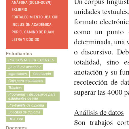
Un corpus lingüíst
ANÁFORA (2019-2024)
unidades textuales,
EXLIBRIS
FORTALECIMIENTO UBA XXII
formato electrónic
INCLUSIÓN ACADÉMICA
como un punto d
POR EL CAMINO DE PUAN
determinada, una v
LETRA Y CÓDIGO
o discursivo. Deb
Estudiantes
totalidad, sino e
PREGUNTAS FRECUENTES
¿A qué me inscribo?
anotación y su fun
Ingresantes
Orientación
recolección de dat
Guía para estudiantes
Trámites
superar las 4000 pa
Programas y dispositivos para
estudiantes de Filo
Pre-trámite de diploma
Análisis de datos
Solicitud de diploma
Son trabajos cor
UBA XXII
Docentes