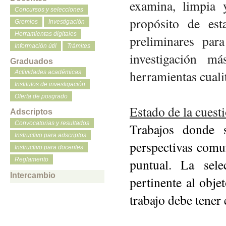
examina, limpia 
Concursos y selecciones
propósito de esta
Gremios
Investigación
Herramientas digitales
preliminares par
Información útil
Trámites
investigación m
Graduados
herramientas cualit
Actividades académicas
Institutos de investigación
Oferta de posgrado
Estado de la cuest
Adscriptos
Convocatorias y resultados
Trabajos donde s
Instructivo para adscriptos
perspectivas comu
Instructivo para docentes
Reglamento
puntual. La sele
Intercambio
pertinente al obje
trabajo debe tener