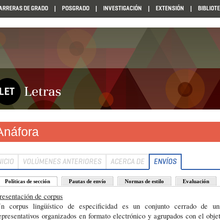
ARRERAS DE GRADO
POSGRADO
INVESTIGACIÓN
EXTENSIÓN
BIBLIOT
Anáfora
NICIO
VOLÚMENES ANTERIORES
ACERCA DE
ENVÍOS
Políticas de sección
Pautas de envío
Normas de estilo
Evaluación
resentación de corpus
n corpus lingüístico de especificidad es un conjunto cerrado de unid
epresentativos organizados en formato electrónico y agrupados con el objet