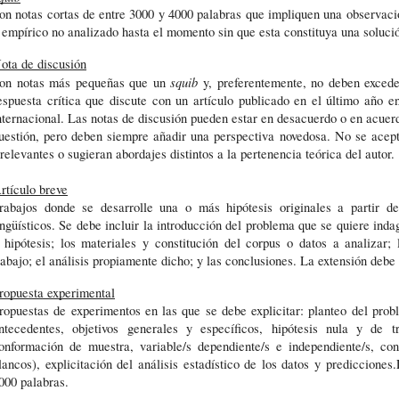
on notas cortas de entre 3000 y 4000 palabras que impliquen una observaci
 empírico no analizado hasta el momento sin que esta constituya una solución
ota de discusión
squib
on notas más pequeñas que un 
 y, preferentemente, no deben excede
espuesta crítica que discute con un artículo publicado en el último año en 
nternacional. Las notas de discusión pueden estar en desacuerdo o en acuerdo 
uestión, pero deben siempre añadir una perspectiva novedosa. No se acepta
rrelevantes o sugieran abordajes distintos a la pertenencia teórica del autor.
rtículo breve
rabajos donde se desarrolle una o más hipótesis originales a partir del
ingüísticos. Se debe incluir la introducción del problema que se quiere indag
 hipótesis; los materiales y constitución del corpus o datos a analizar;
rabajo; el análisis propiamente dicho; y las conclusiones. La extensión debe
ropuesta experimental
ropuestas de experimentos en las que se debe explicitar: planteo del probl
ntecedentes, objetivos generales y específicos, hipótesis nula y de tr
onformación de muestra, variable/s dependiente/s e independiente/s, conf
lancos), explicitación del análisis estadístico de los datos y prediccione
000 palabras. 