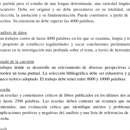
e partida para el estudio de una lengua determinada, una variedad lingüís
iscursivo. Debe ser original y no debe presentarse en su totalidad, sin
elección, la anotación y su fundamentación. Puede construirse a partir de l
scritos. Su extensión no debe superar las 4000 palabras. 
nálisis de datos
on trabajos cortos de hasta 4000 palabras en los que se examina, limpia y t
l propósito de establecer regularidades y sacar conclusiones preliminar
stado de la cuestión
rabajos donde se desarrolle un relevamiento de diversas perspectivas
borden un tema puntual. La selección bibliográfica debe ser exhaustiva y pe
arco teórico adoptado. El trabajo debe tener entre 8000 y 10000 palabras. 
eseña
on reseñas y comentarios críticos de libros publicados en los últimos dos a
e hasta 2500 palabras. Las reseñas deben contener un resumen que incl
ontenidos, una evaluación crítica que identifique méritos y problema
mplicaciones positivas y negativas del análisis y una lista de referencias de 
eseña.
quib