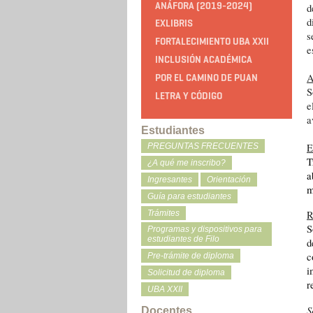
ANÁFORA (2019-2024)
d
d
EXLIBRIS
s
FORTALECIMIENTO UBA XXII
e
INCLUSIÓN ACADÉMICA
A
POR EL CAMINO DE PUAN
S
LETRA Y CÓDIGO
e
Estudiantes
E
PREGUNTAS FRECUENTES
T
¿A qué me inscribo?
a
Ingresantes
Orientación
m
Guía para estudiantes
Trámites
R
S
Programas y dispositivos para
estudiantes de Filo
d
c
Pre-trámite de diploma
i
Solicitud de diploma
r
UBA XXII
S
Docentes