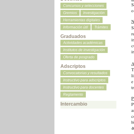
S
Concursos y selecciones
o
Gremios
Investigación
Herramientas digitales
N
S
Información útil
Trámites
r
Graduados
i
Actividades académicas
c
Institutos de investigación
i
Oferta de posgrado
A
Adscriptos
T
Convocatorias y resultados
l
Instructivo para adscriptos
e
t
Instructivo para docentes
Reglamento
P
Intercambio
P
a
c
b
4