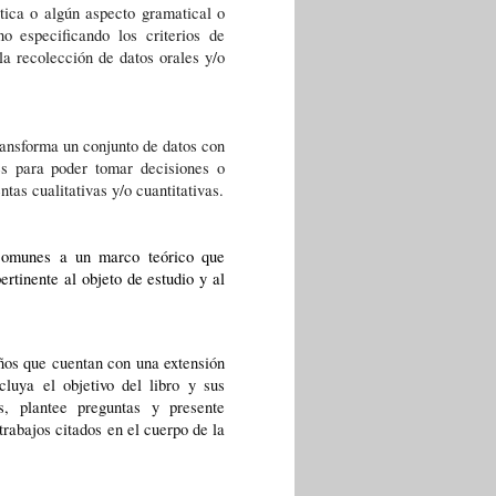
tica o algún aspecto gramatical o 
o especificando los criterios de 
a recolección de datos orales y/o 
ransforma un conjunto de datos con 
es para poder tomar decisiones o 
avanzar en la investigación más profunda sobre el tema, a través de herramientas cualitativas y/o cuantitativas. 
 comunes a un marco teórico que 
rtinente al objeto de estudio y al 
ños que cuentan con una extensión 
uya el objetivo del libro y sus 
s, plantee preguntas y presente 
trabajos citados en el cuerpo de la 