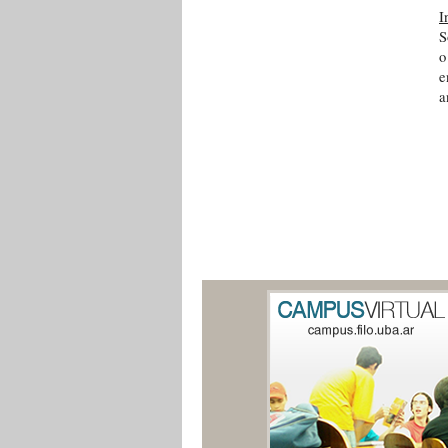
I
S
o
e
a