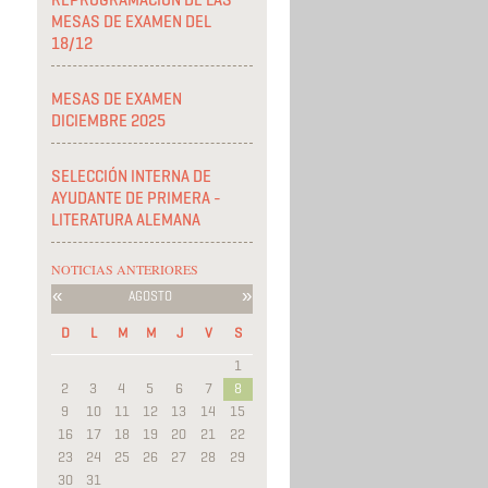
REPROGRAMACIÓN DE LAS
MESAS DE EXAMEN DEL
18/12
MESAS DE EXAMEN
DICIEMBRE 2025
SELECCIÓN INTERNA DE
AYUDANTE DE PRIMERA -
LITERATURA ALEMANA
NOTICIAS ANTERIORES
«
»
AGOSTO
D
L
M
M
J
V
S
1
2
3
4
5
6
7
8
9
10
11
12
13
14
15
16
17
18
19
20
21
22
23
24
25
26
27
28
29
30
31