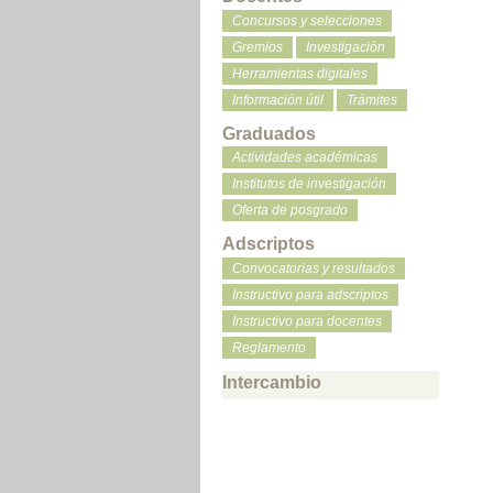
Concursos y selecciones
Gremios
Investigación
Herramientas digitales
Información útil
Trámites
Graduados
Actividades académicas
Institutos de investigación
Oferta de posgrado
Adscriptos
Convocatorias y resultados
Instructivo para adscriptos
Instructivo para docentes
Reglamento
Intercambio