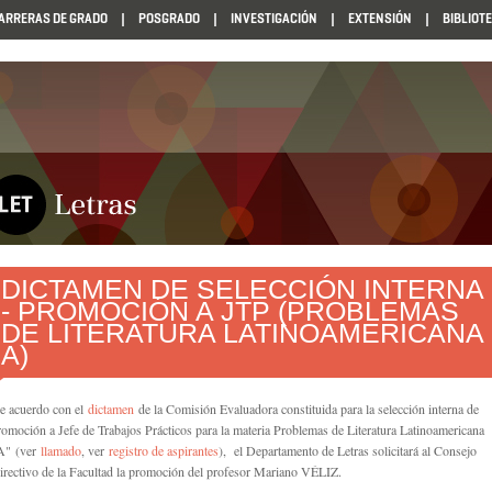
ARRERAS DE GRADO
POSGRADO
INVESTIGACIÓN
EXTENSIÓN
BIBLIOT
DICTAMEN DE SELECCIÓN INTERNA
- PROMOCIÓN A JTP (PROBLEMAS
DE LITERATURA LATINOAMERICANA
A)
e acuerdo con el
dictamen
de la Comisión Evaluadora constituida para la selección interna de
romoción a Jefe de Trabajos Prácticos para la materia Problemas de Literatura Latinoamericana
A"
(ver
llamado
, ver
registro de aspirantes
)
, el Departamento de Letras solicitará al Consejo
irectivo de la Facultad la promoción del profesor Mariano VÉLIZ.