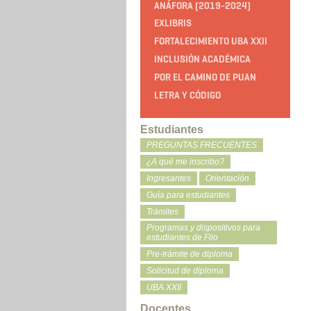
ANÁFORA (2019-2024)
EXLIBRIS
FORTALECIMIENTO UBA XXII
INCLUSIÓN ACADÉMICA
POR EL CAMINO DE PUAN
LETRA Y CÓDIGO
Estudiantes
PREGUNTAS FRECUENTES
¿A qué me inscribo?
Ingresantes
Orientación
Guía para estudiantes
Trámites
Programas y dispositivos para
estudiantes de Filo
Pre-trámite de diploma
Solicitud de diploma
UBA XXII
Docentes