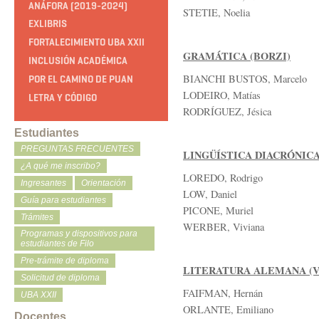
ANÁFORA (2019-2024)
STETIE, Noelia
EXLIBRIS
FORTALECIMIENTO UBA XXII
GRAMÁTICA (BORZI)
INCLUSIÓN ACADÉMICA
BIANCHI BUSTOS, Marcelo
POR EL CAMINO DE PUAN
LODEIRO, Matías
LETRA Y CÓDIGO
RODRÍGUEZ, Jésica
Estudiantes
PREGUNTAS FRECUENTES
LINGÜÍSTICA DIACRÓNICA
¿A qué me inscribo?
LOREDO, Rodrigo
Ingresantes
Orientación
LOW, Daniel
Guía para estudiantes
PICONE, Muriel
Trámites
WERBER, Viviana
Programas y dispositivos para
estudiantes de Filo
Pre-trámite de diploma
LITERATURA ALEMANA (V
Solicitud de diploma
FAIFMAN, Hernán
UBA XXII
ORLANTE, Emiliano
Docentes