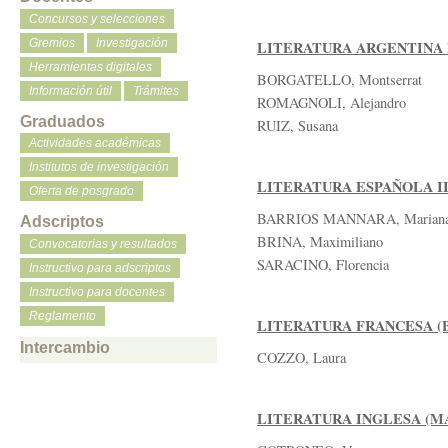
Concursos y selecciones
Gremios
Investigación
LITERATURA ARGENTINA I
Herramientas digitales
BORGATELLO, Montserrat
Información útil
Trámites
ROMAGNOLI, Alejandro
Graduados
RUIZ, Susana
Actividades académicas
Institutos de investigación
LITERATURA ESPAÑOLA II
Oferta de posgrado
BARRIOS MANNARA, Marian
Adscriptos
BRINA, Maximiliano
Convocatorias y resultados
SARACINO, Florencia
Instructivo para adscriptos
Instructivo para docentes
Reglamento
LITERATURA FRANCESA (
Intercambio
COZZO, Laura
LITERATURA INGLESA (M