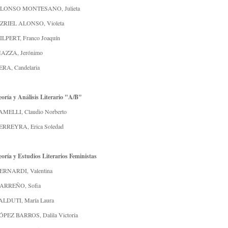
LONSO MONTESANO, Julieta
ZRIEL ALONSO, Violeta
ILPERT, Franco Joaquín
AZZA, Jerónimo
ERA, Candelaria
eoría y Análisis Literario "A/B"
AMELLI, Claudio Norberto
ERREYRA, Erica Soledad
eoría y Estudios Literarios Feministas
ERNARDI, Valentina
ARREÑO, Sofia
ALDUTI, María Laura
ÓPEZ BARROS, Dalila Victoria