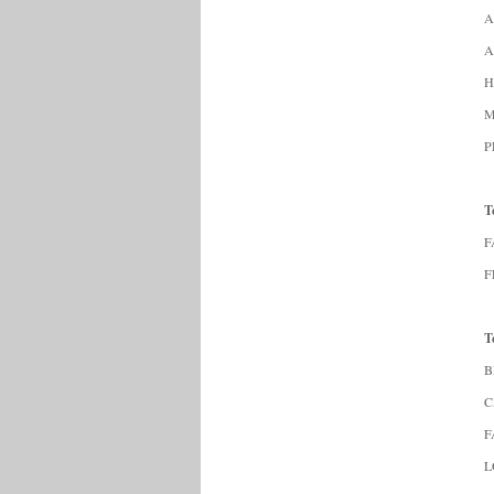
A
A
H
M
P
T
F
F
T
B
C
F
L