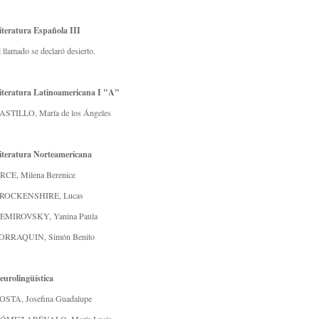
iteratura Española III
l llamado se declaró desierto.
iteratura Latinoamericana I "A"
ASTILLO, María de los Ángeles
iteratura Norteamericana
RCE, Milena Berenice
ROCKENSHIRE, Lucas
EMIROVSKY, Yanina Paula
ORRAQUIN, Simón Benito
eurolingüística
OSTA, Josefina Guadalupe