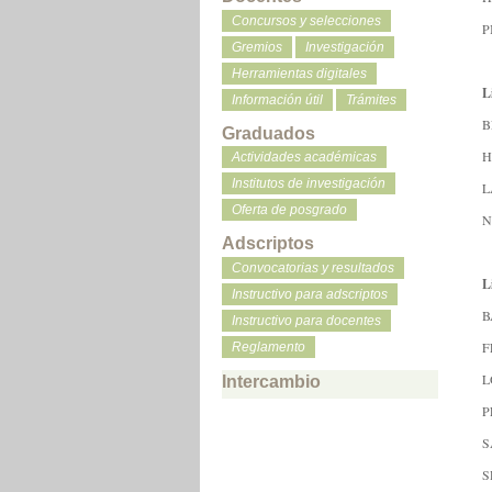
Concursos y selecciones
P
Gremios
Investigación
Herramientas digitales
L
Información útil
Trámites
B
Graduados
H
Actividades académicas
Institutos de investigación
L
Oferta de posgrado
N
Adscriptos
Convocatorias y resultados
L
Instructivo para adscriptos
B
Instructivo para docentes
F
Reglamento
L
Intercambio
P
S
S