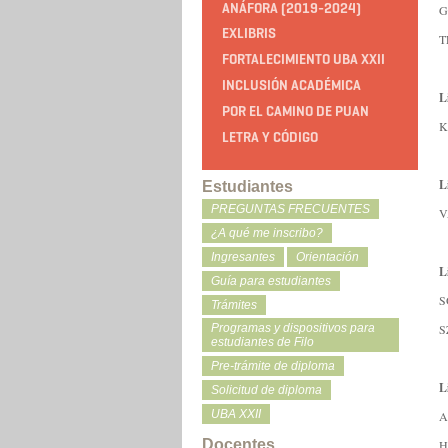
ANÁFORA (2019-2024)
G
EXLIBRIS
T
FORTALECIMIENTO UBA XXII
INCLUSIÓN ACADÉMICA
L
POR EL CAMINO DE PUAN
K
LETRA Y CÓDIGO
L
Estudiantes
PREGUNTAS FRECUENTES
V
¿A qué me inscribo?
Ingresantes
Orientación
L
Guía para estudiantes
S
Trámites
S
Programas y dispositivos para
estudiantes de Filo
Pre-trámite de diploma
L
Solicitud de diploma
UBA XXII
A
Docentes
H