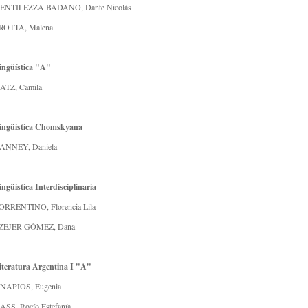
ENTILEZZA BADANO, Dante Nicolás
ROTTA, Malena
ingüística "A"
ATZ, Camila
ingüística Chomskyana
ANNEY, Daniela
ingüística Interdisciplinaria
ORRENTINO, Florencia Lila
ZEJER GÓMEZ, Dana
iteratura Argentina I "A"
NAPIOS, Eugenia
ASS, Rocío Estefanía