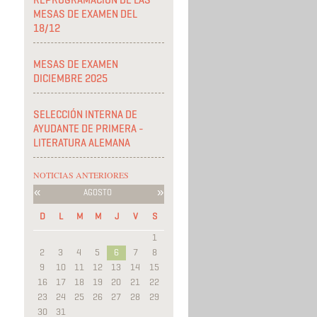
REPROGRAMACIÓN DE LAS
MESAS DE EXAMEN DEL
18/12
MESAS DE EXAMEN
DICIEMBRE 2025
SELECCIÓN INTERNA DE
AYUDANTE DE PRIMERA -
LITERATURA ALEMANA
NOTICIAS ANTERIORES
«
»
AGOSTO
D
L
M
M
J
V
S
1
2
3
4
5
6
7
8
9
10
11
12
13
14
15
16
17
18
19
20
21
22
23
24
25
26
27
28
29
30
31