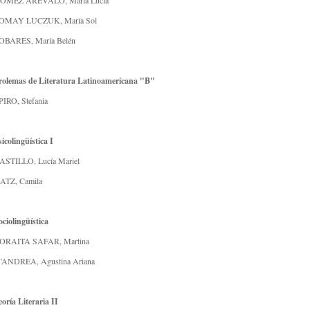
ÓMEZ ARÉVALO, María Lucía
OMAY LUCZUK, María Sol
OBARES, María Belén
rolemas de Literatura Latinoamericana "B"
PIRO, Stefania
sicolingüística I
ASTILLO, Lucía Mariel
ATZ, Camila
ociolingüística
ORAITA SAFAR, Martina
’ANDREA, Agustina Ariana
eoría Literaria II