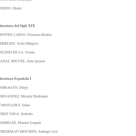
INEDO, María
iteratura del Siglo XIX
ENÍTEZ CARVO, Florencia Beatriz
ERRLEIN, Sofía Milagros
AUDISI DE SA, Noelia
ADAL MIGUEL, Juan Ignacio
iteratura Española I
ARRAGÁN, Diego
ERNÁNDEZ, Micaela Madelaine
OMOVASKY, Dana
ÉREZ VEGA, Roberto
AMBIASE, Manuel Joaquín
PIKERMAN ERSCHEN, Santiago José