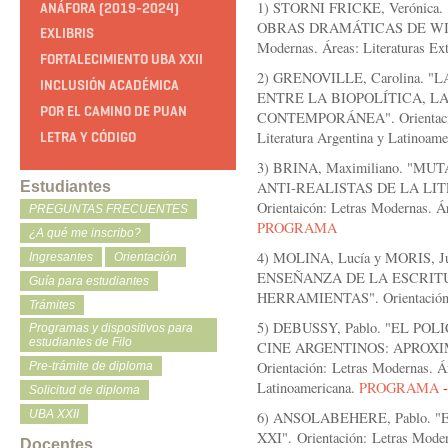
1) STORNI FRICKE, Verónic
ANÁFORA (2019-2024)
OBRAS DRAMÁTICAS DE WILL
EXLIBRIS
Modernas. Áreas: Literaturas Ext
FORTALECIMIENTO UBA XXII
2) GRENOVILLE, Carolina.
INCLUSIÓN ACADÉMICA
ENTRE LA BIOPOLÍTICA, L
POR EL CAMINO DE PUAN
CONTEMPORÁNEA". Orientación: 
Literatura Argentina y Latinoam
LETRA Y CÓDIGO
3) BRINA, Maximiliano. "
ANTI-REALISTAS DE LA LI
Estudiantes
Orientaicón: Letras Modernas. Ár
PREGUNTAS FRECUENTES
PROGRAMA
¿A qué me inscribo?
4) MOLINA, Lucía y MORIS, 
Ingresantes
Orientación
ENSEÑANZA DE LA ESCRIT
Guía para estudiantes
HERRAMIENTAS". Orientación: 
Trámites
5) DEBUSSY, Pablo. "EL PO
Programas y dispositivos para
estudiantes de Filo
CINE ARGENTINOS: APROXI
Orientación:
Letras Modernas. Áre
Pre-trámite de diploma
Latinoamericana.
PROGRAMA
Solicitud de diploma
UBA XXII
6) ANSOLABEHERE, Pablo. 
XXI".
Orientación:
Letras Modern
Docentes