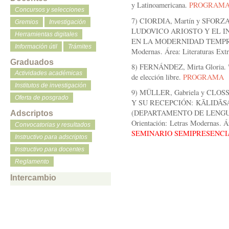
y Latinoamericana.
PROGRAM
Concursos y selecciones
7) CIORDIA, Martín y SFORZA
Gremios
Investigación
LUDOVICO ARIOSTO Y EL I
Herramientas digitales
EN LA MODERNIDAD TEMPRANA
Información útil
Trámites
Modernas. Área: Literaturas Ext
Graduados
8) FERNÁNDEZ, Mirta Gloria
Actividades académicas
de elección libre.
PROGRAMA
Institutos de investigación
9) MÜLLER, Gabriela y CLO
Oferta de posgrado
Y SU RECEPCIÓN:
KĀLIDĀS
(DEPARTAMENTO DE LENGU
Adscriptos
Orientación:
Letras Modernas. Ár
Convocatorias y resultados
SEMINARIO SEMIPRESENCI
Instructivo para adscriptos
Instructivo para docentes
Reglamento
Intercambio