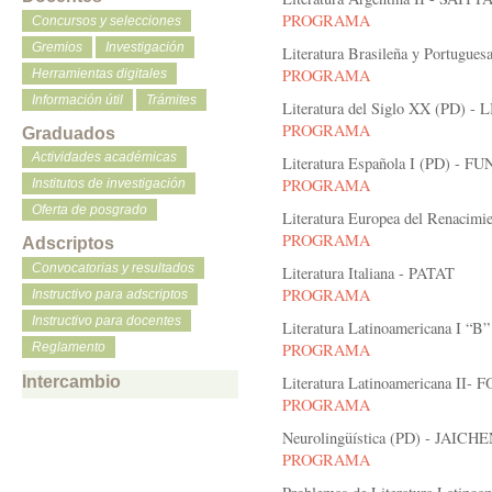
PROGRAMA
Concursos y selecciones
Gremios
Investigación
Literatura Brasileña y Portugu
PROGRAMA
Herramientas digitales
Información útil
Trámites
Literatura del Siglo XX (PD) - 
PROGRAMA
Graduados
Actividades académicas
Literatura Española I (PD) - F
PROGRAMA
Institutos de investigación
Oferta de posgrado
Literatura Europea del Renacim
PROGRAMA
Adscriptos
Convocatorias y resultados
Literatura Italiana - PATAT
PROGRAMA
Instructivo para adscriptos
Instructivo para docentes
Literatura Latinoamericana I 
Reglamento
PROGRAMA
Intercambio
Literatura Latinoamericana II-
PROGRAMA
Neurolingüística (PD) - JAIC
PROGRAMA