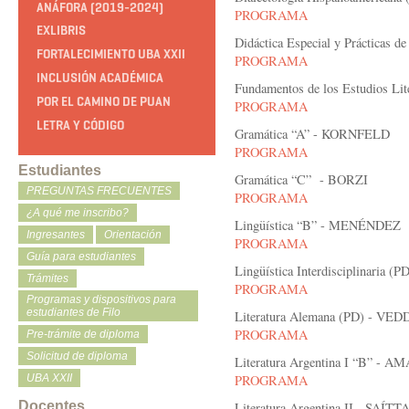
ANÁFORA (2019-2024)
PROGRAMA
EXLIBRIS
Didáctica Especial y Prácticas
FORTALECIMIENTO UBA XXII
PROGRAMA
INCLUSIÓN ACADÉMICA
Fundamentos de los Estudios Li
POR EL CAMINO DE PUAN
PROGRAMA
LETRA Y CÓDIGO
Gramática “A” - KORNFELD
PROGRAMA
Estudiantes
Gramática “C” - BORZI
PREGUNTAS FRECUENTES
PROGRAMA
¿A qué me inscribo?
Lingüística “B” - MENÉNDEZ
Ingresantes
Orientación
PROGRAMA
Guía para estudiantes
Lingüística Interdisciplinaria 
Trámites
PROGRAMA
Programas y dispositivos para
estudiantes de Filo
Literatura Alemana (PD) - VED
PROGRAMA
Pre-trámite de diploma
Solicitud de diploma
Literatura Argentina I “B” - 
PROGRAMA
UBA XXII
Docentes
Literatura Argentina II - SAÍTT