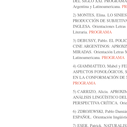
DEL SIGLO XXI. PROGRAMA. Ori
Argentina y Latinoamericana.
P
2) MONTES, Elina. LO SINI
PRODUCCIÓN DE SUBJETIV
INGLESA. Orientaciones Letras M
Literaria.
PROGRAMA
3) DEBUSSY, Pablo. EL PO
CINE ARGENTINOS: APROXI
MIRADAS. Orientación Letras Mo
Latinoamericana.
PROGRAMA
4) GIAMMATTEO, Mabel y FE
ASPECTOS FONOLÓGICOS, 
EN LA CONFORMACIÓN DE MIC
PROGRAMA
5) CARRIZO, Alicia. APRO
ANÁLISIS LINGÜÍSTICO D
PERSPECTIVA CRÍTICA. Orient
6) ZDROJEWSKI, Pablo Dami
ESPAÑOL. Orientación lingüísti
7) ESER, Patrick. NATURA