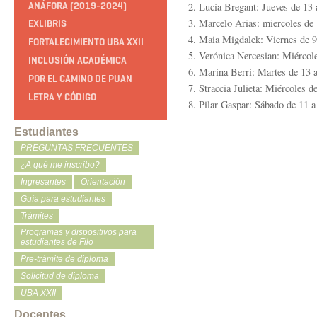
ANÁFORA (2019-2024)
2. Lucía Bregant: Jueves de 13 
3. Marcelo Arias: miercoles de 
EXLIBRIS
4. Maia Migdalek: Viernes de 9
FORTALECIMIENTO UBA XXII
5. Verónica Nercesian: Miércole
INCLUSIÓN ACADÉMICA
6. Marina Berri: Martes de 13 
POR EL CAMINO DE PUAN
7. Straccia Julieta: Miércoles d
LETRA Y CÓDIGO
8. Pilar Gaspar: Sábado de 11 a
Estudiantes
PREGUNTAS FRECUENTES
¿A qué me inscribo?
Ingresantes
Orientación
Guía para estudiantes
Trámites
Programas y dispositivos para
estudiantes de Filo
Pre-trámite de diploma
Solicitud de diploma
UBA XXII
Docentes