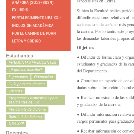
especialistas en Letras.
ANÁFORA (2019-2024)
EXLIBRIS
Si bien la Facultad realiza periód
difundir cuestiones relativas al in
FORTALECIMIENTO UBA XXII
acciones son de carácter más gene
INCLUSIÓN ACADÉMICA
la carrera. Por lo tanto, este proy
POR EL CAMINO DE PUAN
las demandas laborales propias al
LETRA Y CÓDIGO
Objetivos
Estudiantes
● Difundir de forma clara y organ
PREGUNTAS FRECUENTES
estudiantes y graduadxs de la carr
¿A qué me inscribo?
del Departamento.
Ingresantes
Orientación
● Coordinar un espacio de consul
Guía para estudiantes
dudas sobre la inserción laboral e
Trámites
● Realizar un estudio de las salid
Programas y dispositivos para
estudiantes de Filo
y graduadxs de la carrera.
Pre-trámite de diploma
● Difundir información relativa a
Solicitud de diploma
cargos pertinentes para graduadxs
UBA XXII
● Recabar información de convoca
Docentes