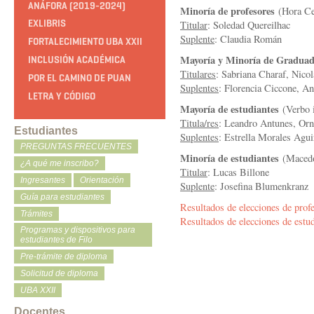
ANÁFORA (2019-2024)
Minoría de profesores
(Hora Ce
EXLIBRIS
Titular
: Soledad Quereilhac
Suplente
: Claudia Román
FORTALECIMIENTO UBA XXII
Mayoría y Minoría de Gradua
INCLUSIÓN ACADÉMICA
Titulares
: Sabriana Charaf, Nico
POR EL CAMINO DE PUAN
Suplentes
: Florencia Ciccone, 
LETRA Y CÓDIGO
Mayoría de estudiantes
(Verbo i
Titula/res
: Leandro Antunes, Orn
Estudiantes
Suplentes
: Estrella Morales Agui
PREGUNTAS FRECUENTES
Minoría de estudiantes
(Macedo
¿A qué me inscribo?
Titular
: Lucas Billone
Ingresantes
Orientación
Suplente
: Josefina Blumenkranz
Guía para estudiantes
Resultados de elecciones de prof
Trámites
Resultados de elecciones de estu
Programas y dispositivos para
estudiantes de Filo
Pre-trámite de diploma
Solicitud de diploma
UBA XXII
Docentes