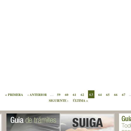
63
…
« PRIMERA
‹ ANTERIOR
59
60
61
62
64
65
66
67
SIGUIENTE ›
ÚLTIMA »