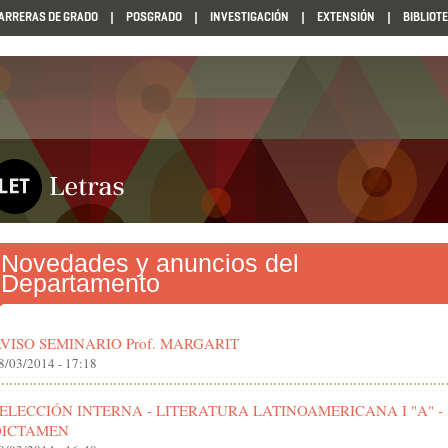
ARRERAS DE GRADO
POSGRADO
INVESTIGACIÓN
EXTENSIÓN
BIBLIOT
Novedades y anuncios del
Departamento
VISO SEMINARIO Prof. MARGARIT
8/03/2014 - 17:18
ELECCIÓN INTERNA - LITERATURA LATINOAMERICANA I "A" -
DICTAMEN