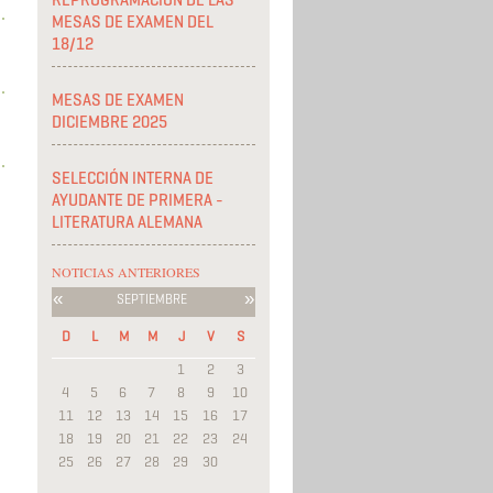
REPROGRAMACIÓN DE LAS
MESAS DE EXAMEN DEL
18/12
MESAS DE EXAMEN
DICIEMBRE 2025
SELECCIÓN INTERNA DE
AYUDANTE DE PRIMERA -
LITERATURA ALEMANA
NOTICIAS ANTERIORES
«
»
SEPTIEMBRE
D
L
M
M
J
V
S
1
2
3
4
5
6
7
8
9
10
11
12
13
14
15
16
17
18
19
20
21
22
23
24
25
26
27
28
29
30