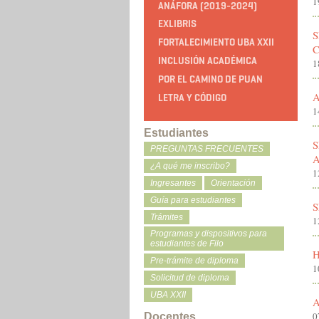
1
ANÁFORA (2019-2024)
EXLIBRIS
S
FORTALECIMIENTO UBA XXII
C
INCLUSIÓN ACADÉMICA
1
POR EL CAMINO DE PUAN
A
LETRA Y CÓDIGO
1
Estudiantes
S
PREGUNTAS FRECUENTES
¿A qué me inscribo?
1
Ingresantes
Orientación
Guía para estudiantes
S
Trámites
1
Programas y dispositivos para
estudiantes de Filo
Pre-trámite de diploma
1
Solicitud de diploma
UBA XXII
0
Docentes