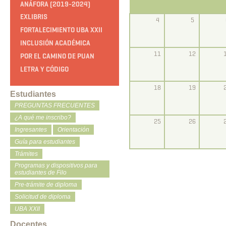
ANÁFORA (2019-2024)
EXLIBRIS
4
5
FORTALECIMIENTO UBA XXII
INCLUSIÓN ACADÉMICA
11
12
POR EL CAMINO DE PUAN
LETRA Y CÓDIGO
18
19
Estudiantes
PREGUNTAS FRECUENTES
¿A qué me inscribo?
25
26
Ingresantes
Orientación
Guía para estudiantes
Trámites
Programas y dispositivos para
estudiantes de Filo
Pre-trámite de diploma
Solicitud de diploma
UBA XXII
Docentes