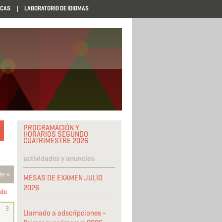
ECAS
LABORATORIO DE IDIOMAS
PROGRAMACIÓN Y
HORARIOS SEGUNDO
CUATRIMESTRE 2026
actividades y anuncios
te »
MESAS DE EXAMEN JULIO
2026
do
3
Llamado a adscripciones -