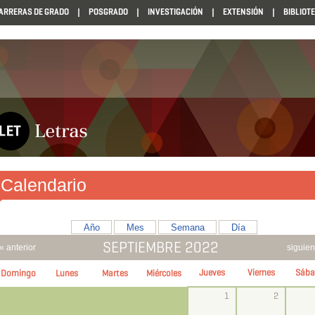
ARRERAS DE GRADO
POSGRADO
INVESTIGACIÓN
EXTENSIÓN
BIBLIOT
Calendario
Año
Mes
Semana
Día
SEPTIEMBRE 2022
« anterior
siguien
Jueves
Viernes
Sába
Domingo
Lunes
Martes
Miércoles
1
2