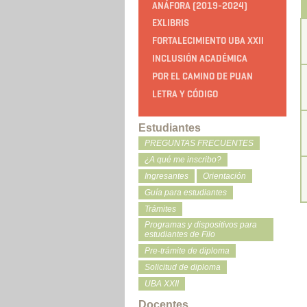
ANÁFORA (2019-2024)
EXLIBRIS
FORTALECIMIENTO UBA XXII
INCLUSIÓN ACADÉMICA
POR EL CAMINO DE PUAN
LETRA Y CÓDIGO
Estudiantes
PREGUNTAS FRECUENTES
¿A qué me inscribo?
Ingresantes
Orientación
Guía para estudiantes
Trámites
Programas y dispositivos para
estudiantes de Filo
Pre-trámite de diploma
Solicitud de diploma
UBA XXII
Docentes