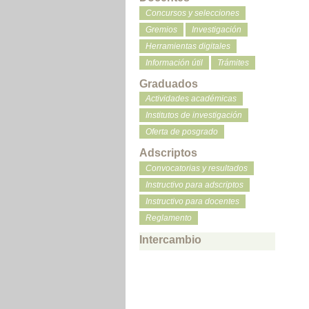
Concursos y selecciones
Gremios
Investigación
Herramientas digitales
Información útil
Trámites
Graduados
Actividades académicas
Institutos de investigación
Oferta de posgrado
Adscriptos
Convocatorias y resultados
Instructivo para adscriptos
Instructivo para docentes
Reglamento
Intercambio