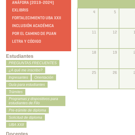
ANÁFORA (2019-2024)
EXLIBRIS
4
5
FORTALECIMIENTO UBA XXII
INCLUSIÓN ACADÉMICA
11
12
POR EL CAMINO DE PUAN
LETRA Y CÓDIGO
18
19
Estudiantes
PREGUNTAS FRECUENTES
¿A qué me inscribo?
25
26
Ingresantes
Orientación
Guía para estudiantes
Trámites
Programas y dispositivos para
estudiantes de Filo
Pre-trámite de diploma
Solicitud de diploma
UBA XXII
Docentes