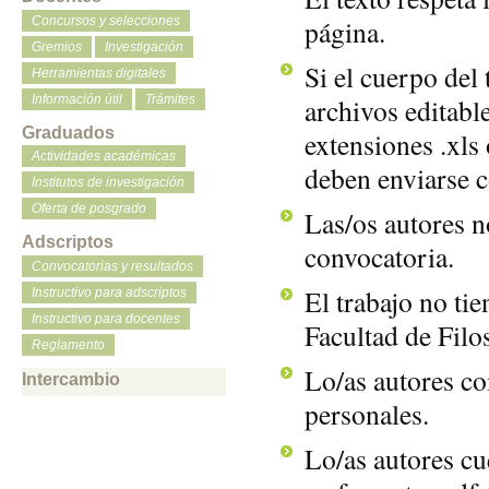
Concursos y selecciones
página.
Gremios
Investigación
Si el cuerpo del 
Herramientas digitales
Información útil
Trámites
archivos editable
Graduados
extensiones .xls 
Actividades académicas
deben enviarse c
Institutos de investigación
Oferta de posgrado
Las/os autores n
Adscriptos
convocatoria.
Convocatorias y resultados
El trabajo no tie
Instructivo para adscriptos
Instructivo para docentes
Facultad de Filos
Reglamento
Lo/as autores co
Intercambio
personales.
Lo/as autores cu