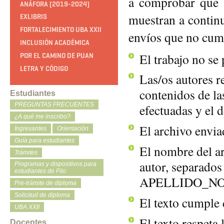
a comprobar que s
ANÁFORA (2019-2024)
muestran a continu
EXLIBRIS
FORTALECIMIENTO UBA XXII
envíos que no cump
INCLUSIÓN ACADÉMICA
El trabajo no se 
POR EL CAMINO DE PUAN
LETRA Y CÓDIGO
Las/os autores r
contenidos de las
Estudiantes
PREGUNTAS FRECUENTES
efectuadas y el d
¿A qué me inscribo?
El archivo envia
Ingresantes
Orientación
Guía para estudiantes
El nombre del ar
Trámites
autor, separados
Programas y dispositivos para
estudiantes de Filo
APELLIDO_NO
Pre-trámite de diploma
Solicitud de diploma
El texto cumple 
UBA XXII
El texto respeta l
Docentes