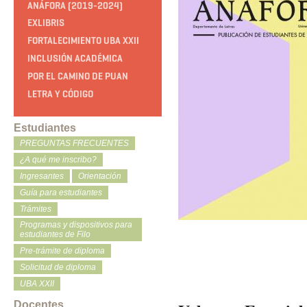
ANÁFORA (2019-2024)
EXLIBRIS
FORTALECIMIENTO UBA XXII
INCLUSIÓN ACADÉMICA
POR EL CAMINO DE PUAN
LETRA Y CÓDIGO
Estudiantes
PREGUNTAS FRECUENTES
¿A qué me inscribo?
Ingresantes
Orientación
Guía para estudiantes
Trámites
Programas y dispositivos para
estudiantes de Filo
Pre-trámite de diploma
Solicitud de diploma
UBA XXII
Docentes