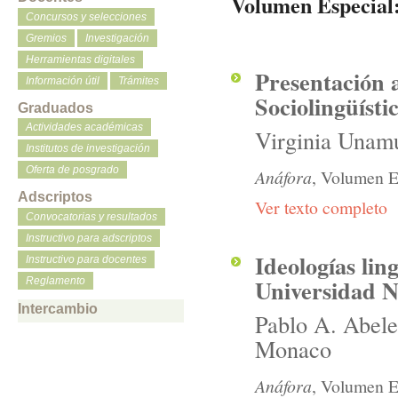
Volumen Especial:
Concursos y selecciones
Gremios
Investigación
Herramientas digitales
Presentación 
Información útil
Trámites
Sociolingüísti
Graduados
Actividades académicas
Virginia Unamu
Institutos de investigación
Oferta de posgrado
Anáfora
, Volumen Es
Adscriptos
Ver texto completo
Convocatorias y resultados
Instructivo para adscriptos
Ideologías lin
Instructivo para docentes
Universidad 
Reglamento
Intercambio
Pablo A. Abele
Monaco
Anáfora
, Volumen E