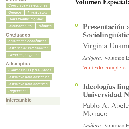
Volumen Especial:
Concursos y selecciones
Gremios
Investigación
Herramientas digitales
Presentación 
Información útil
Trámites
Sociolingüísti
Graduados
Actividades académicas
Virginia Unamu
Institutos de investigación
Oferta de posgrado
Anáfora
, Volumen Es
Adscriptos
Ver texto completo
Convocatorias y resultados
Instructivo para adscriptos
Ideologías lin
Instructivo para docentes
Universidad 
Reglamento
Intercambio
Pablo A. Abele
Monaco
Anáfora
, Volumen E