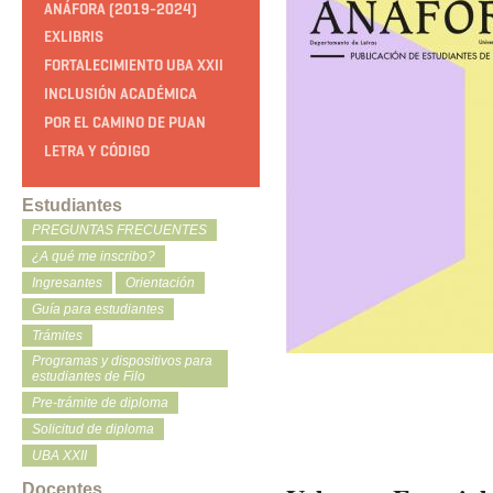
ANÁFORA (2019-2024)
EXLIBRIS
FORTALECIMIENTO UBA XXII
INCLUSIÓN ACADÉMICA
POR EL CAMINO DE PUAN
LETRA Y CÓDIGO
Estudiantes
PREGUNTAS FRECUENTES
¿A qué me inscribo?
Ingresantes
Orientación
Guía para estudiantes
Trámites
Programas y dispositivos para
estudiantes de Filo
Pre-trámite de diploma
Solicitud de diploma
UBA XXII
Docentes